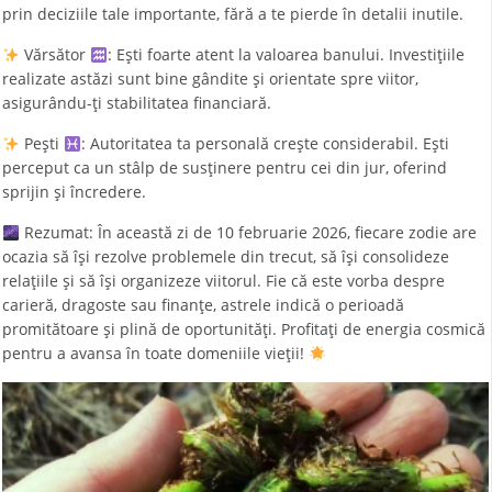
prin deciziile tale importante, fără a te pierde în detalii inutile.
Vărsător
: Ești foarte atent la valoarea banului. Investițiile
realizate astăzi sunt bine gândite și orientate spre viitor,
asigurându-ți stabilitatea financiară.
Pești
: Autoritatea ta personală crește considerabil. Ești
perceput ca un stâlp de susținere pentru cei din jur, oferind
sprijin și încredere.
Rezumat: În această zi de 10 februarie 2026, fiecare zodie are
ocazia să își rezolve problemele din trecut, să își consolideze
relațiile și să își organizeze viitorul. Fie că este vorba despre
carieră, dragoste sau finanțe, astrele indică o perioadă
promitătoare și plină de oportunități. Profitați de energia cosmică
pentru a avansa în toate domeniile vieții!