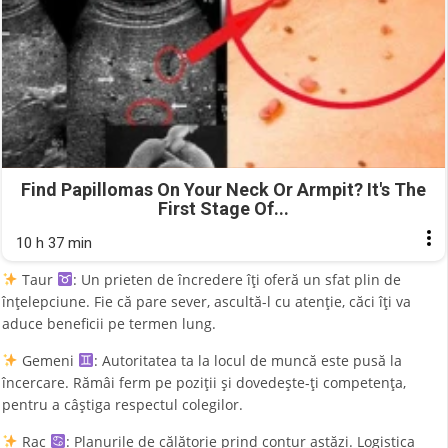
Find Papillomas On Your Neck Or Armpit? It's The
First Stage Of...
10 h 37 min
Taur
: Un prieten de încredere îți oferă un sfat plin de
înțelepciune. Fie că pare sever, ascultă-l cu atenție, căci îți va
aduce beneficii pe termen lung.
Gemeni
: Autoritatea ta la locul de muncă este pusă la
încercare. Rămâi ferm pe poziții și dovedește-ți competența,
pentru a câștiga respectul colegilor.
Rac
: Planurile de călătorie prind contur astăzi. Logistica