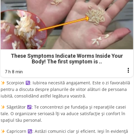
These Symptoms Indicate Worms Inside Your
Body! The first symptom is ..
7 h 8 min
Scorpion
: Iubirea necesită angajament. Este o zi favorabilă
pentru a discuta despre planurile de viitor alături de persoana
iubită, consolidând astfel legătura voastră.
Săgetător
: Te concentrezi pe fundația și reparațiile casei
tale. O organizare serioasă îți va aduce satisfacție și confort în
spațiul tău personal.
Capricorn
: Astăzi comunici clar și eficient. Ieși în evidență