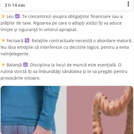
3 h 14 min
Leu
: Te concentrezi asupra obligațiilor financiare sau a
plăților de taxe. Rigoarea pe care o adopți astăzi îți va aduce
liniște și siguranță în viitorul apropiat.
Fecioară
: Relațiile contractuale necesită o abordare matură.
Nu lăsa emoțiile să interfereze cu deciziile logice, pentru a evita
neînțelegerile.
Balanță
: Disciplina la locul de muncă este esențială. O
rutină strictă îți va îmbunătăți sănătatea și te va pregăti pentru
provocările viitoare.