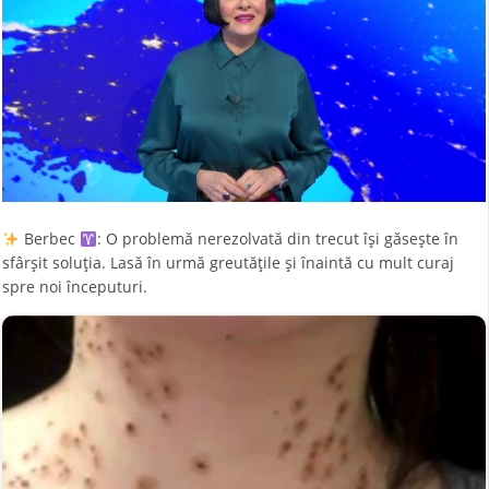
Berbec
: O problemă nerezolvată din trecut își găsește în
sfârșit soluția. Lasă în urmă greutățile și înaintă cu mult curaj
spre noi începuturi.