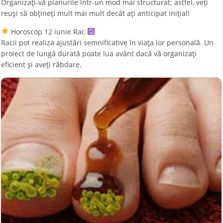
Organizați-vă planurile într-un mod mai structurat; astfel, veți
reuși să obțineți mult mai mult decât ați anticipat inițial!
Horoscop 12 iunie Rac
Racii pot realiza ajustări semnificative în viața lor personală. Un
proiect de lungă durată poate lua avânt dacă vă organizați
eficient și aveți răbdare.