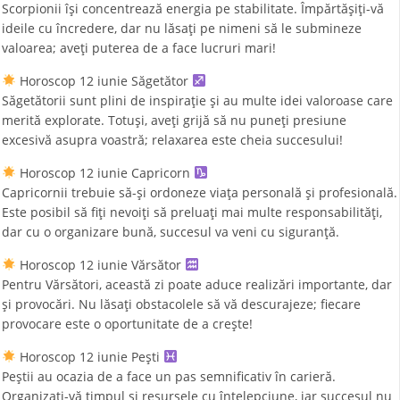
Scorpionii își concentrează energia pe stabilitate. Împărtășiți-vă
ideile cu încredere, dar nu lăsați pe nimeni să le submineze
valoarea; aveți puterea de a face lucruri mari!
Horoscop 12 iunie Săgetător
Săgetătorii sunt plini de inspirație și au multe idei valoroase care
merită explorate. Totuși, aveți grijă să nu puneți presiune
excesivă asupra voastră; relaxarea este cheia succesului!
Horoscop 12 iunie Capricorn
Capricornii trebuie să-și ordoneze viața personală și profesională.
Este posibil să fiți nevoiți să preluați mai multe responsabilități,
dar cu o organizare bună, succesul va veni cu siguranță.
Horoscop 12 iunie Vărsător
Pentru Vărsători, această zi poate aduce realizări importante, dar
și provocări. Nu lăsați obstacolele să vă descurajeze; fiecare
provocare este o oportunitate de a crește!
Horoscop 12 iunie Pești
Peștii au ocazia de a face un pas semnificativ în carieră.
Organizați-vă timpul și resursele cu înțelepciune, iar succesul nu