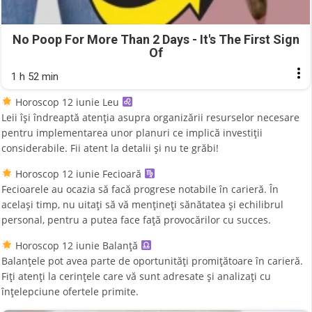
No Poop For More Than 2 Days - It's The First Sign
Of
1 h 52 min
Horoscop 12 iunie Leu
Leii își îndreaptă atenția asupra organizării resurselor necesare
pentru implementarea unor planuri ce implică investiții
considerabile. Fii atent la detalii și nu te grăbi!
Horoscop 12 iunie Fecioară
Fecioarele au ocazia să facă progrese notabile în carieră. În
același timp, nu uitați să vă mențineți sănătatea și echilibrul
personal, pentru a putea face față provocărilor cu succes.
Horoscop 12 iunie Balanță
Balanțele pot avea parte de oportunități promițătoare în carieră.
Fiți atenți la cerințele care vă sunt adresate și analizați cu
înțelepciune ofertele primite.