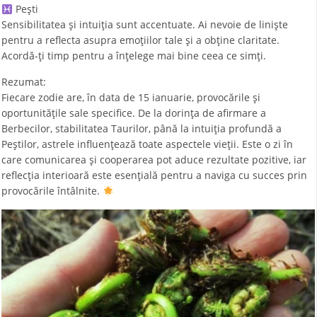
Pești
Sensibilitatea și intuiția sunt accentuate. Ai nevoie de liniște
pentru a reflecta asupra emoțiilor tale și a obține claritate.
Acordă-ți timp pentru a înțelege mai bine ceea ce simți.
Rezumat:
Fiecare zodie are, în data de 15 ianuarie, provocările și
oportunitățile sale specifice. De la dorința de afirmare a
Berbecilor, stabilitatea Taurilor, până la intuiția profundă a
Peștilor, astrele influențează toate aspectele vieții. Este o zi în
care comunicarea și cooperarea pot aduce rezultate pozitive, iar
reflecția interioară este esențială pentru a naviga cu succes prin
provocările întâlnite.