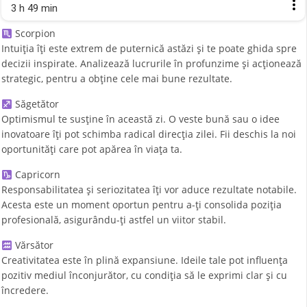
3 h 49 min
Scorpion
Intuiția îți este extrem de puternică astăzi și te poate ghida spre
decizii inspirate. Analizează lucrurile în profunzime și acționează
strategic, pentru a obține cele mai bune rezultate.
Săgetător
Optimismul te susține în această zi. O veste bună sau o idee
inovatoare îți pot schimba radical direcția zilei. Fii deschis la noi
oportunități care pot apărea în viața ta.
Capricorn
Responsabilitatea și seriozitatea îți vor aduce rezultate notabile.
Acesta este un moment oportun pentru a-ți consolida poziția
profesională, asigurându-ți astfel un viitor stabil.
Vărsător
Creativitatea este în plină expansiune. Ideile tale pot influența
pozitiv mediul înconjurător, cu condiția să le exprimi clar și cu
încredere.