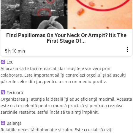
Find Papillomas On Your Neck Or Armpit? It's The
First Stage Of...
5 h 10 min
Leu
Ai ocazia să te faci remarcat, dar reușitele vor veni prin
colaborare. Este important să îți controlezi orgoliul și să asculți
părerile celor din jur, pentru a crea un mediu pozitiv.
Fecioară
Organizarea și atenția la detalii îți aduc eficiență maximă. Aceasta
este o zi excelentă pentru muncă practică și pentru a rezolva
sarcinile restante, astfel încât să te simți împlinit.
Balanță
Relațiile necesită diplomație și calm. Este crucial să eviți