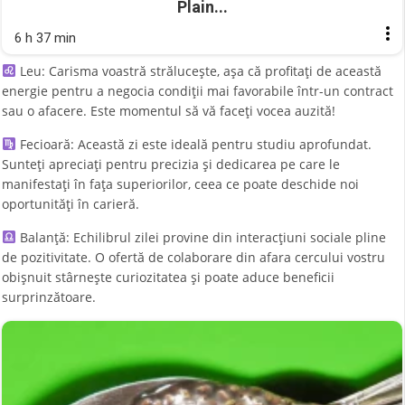
Plain...
6 h 37 min
Leu: Carisma voastră strălucește, așa că profitați de această
energie pentru a negocia condiții mai favorabile într-un contract
sau o afacere. Este momentul să vă faceți vocea auzită!
Fecioară: Această zi este ideală pentru studiu aprofundat.
Sunteți apreciați pentru precizia și dedicarea pe care le
manifestați în fața superiorilor, ceea ce poate deschide noi
oportunități în carieră.
Balanță: Echilibrul zilei provine din interacțiuni sociale pline
de pozitivitate. O ofertă de colaborare din afara cercului vostru
obișnuit stârnește curiozitatea și poate aduce beneficii
surprinzătoare.