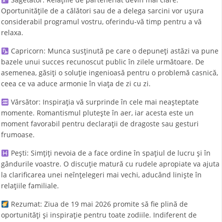
Oportunitățile de a călători sau de a delega sarcini vor ușura
considerabil programul vostru, oferindu-vă timp pentru a vă
relaxa.
Capricorn: Munca susținută pe care o depuneți astăzi va pune
bazele unui succes recunoscut public în zilele următoare. De
asemenea, găsiți o soluție ingenioasă pentru o problemă casnică,
ceea ce va aduce armonie în viața de zi cu zi.
Vărsător: Inspirația vă surprinde în cele mai neașteptate
momente. Romantismul plutește în aer, iar acesta este un
moment favorabil pentru declarații de dragoste sau gesturi
frumoase.
Pești: Simțiți nevoia de a face ordine în spațiul de lucru și în
gândurile voastre. O discuție matură cu rudele apropiate va ajuta
la clarificarea unei neînțelegeri mai vechi, aducând liniște în
relațiile familiale.
Rezumat: Ziua de 19 mai 2026 promite să fie plină de
oportunități și inspirație pentru toate zodiile. Indiferent de