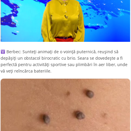
Berbec: Sunteți animați de o voință puternică, reușind să
depășiți un obstacol birocratic cu brio. Seara se dovedește a fi
perfectă pentru activități sportive sau plimbări în aer liber, unde
vă veți reîncărca bateriile.