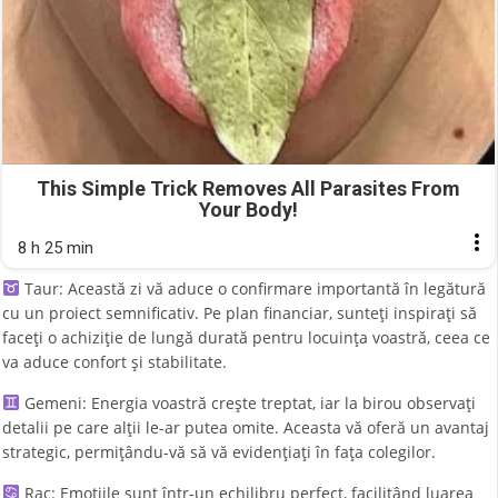
This Simple Trick Removes All Parasites From
Your Body!
8 h 25 min
Taur: Această zi vă aduce o confirmare importantă în legătură
cu un proiect semnificativ. Pe plan financiar, sunteți inspirați să
faceți o achiziție de lungă durată pentru locuința voastră, ceea ce
va aduce confort și stabilitate.
Gemeni: Energia voastră crește treptat, iar la birou observați
detalii pe care alții le-ar putea omite. Aceasta vă oferă un avantaj
strategic, permițându-vă să vă evidențiați în fața colegilor.
Rac: Emoțiile sunt într-un echilibru perfect, facilitând luarea