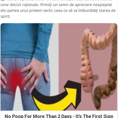
unor decizii raționale. Primiți un semn de apreciere neașteptat
din partea unui prieten vechi, ceea ce vă va îmbunătăți starea de
spirit.
No Poop For More Than 2 Days - It's The First Sign