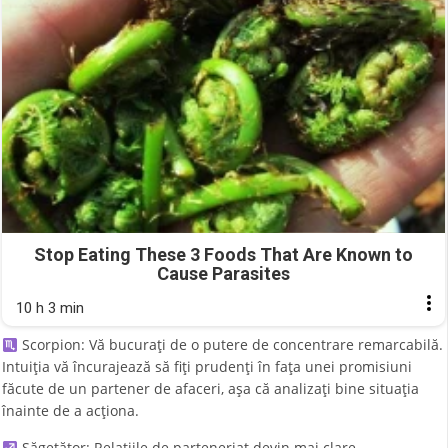
Stop Eating These 3 Foods That Are Known to
Cause Parasites
10 h 3 min
Scorpion: Vă bucurați de o putere de concentrare remarcabilă.
Intuiția vă încurajează să fiți prudenți în fața unei promisiuni
făcute de un partener de afaceri, așa că analizați bine situația
înainte de a acționa.
Săgetător: Relațiile de parteneriat devin mai clare.