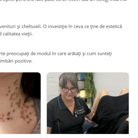
nituri și cheltuieli. O investiție în ceva ce ține de estetică
calitatea vieții.
rte preocupați de modul în care arătați și cum sunteți
imbări pozitive.