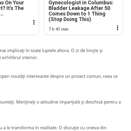
as On Your
Gynecologist in Columbus:
? It's The
Bladder Leakage After 50
..
Comes Down to 1 Thing
(Stop Doing This)
7 h 41 min
implicați în toate luptele altora. O zi de liniște și
 echilibrul interior.
scoperi noutăți interesante despre un proiect comun, ceea ce
unteți. Mențineți o atitudine imparțială și deschisă pentru a
ru a le transforma în realitate. O discuție cu cineva din