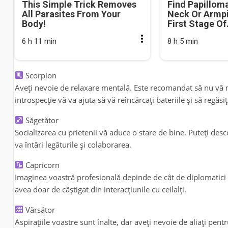
This Simple Trick Removes
Find Papillom
All Parasites From Your
Neck Or Armpit
Body!
First Stage Of.
6 h 11 min
8 h 5 min
Scorpion
Aveți nevoie de relaxare mentală. Este recomandat să nu vă mai 
introspecție vă va ajuta să vă reîncărcați bateriile și să regăsiți
Săgetător
Socializarea cu prietenii vă aduce o stare de bine. Puteți de
va întări legăturile și colaborarea.
Capricorn
Imaginea voastră profesională depinde de cât de diplomatici s
avea doar de câștigat din interacțiunile cu ceilalți.
Vărsător
Aspirațiile voastre sunt înalte, dar aveți nevoie de aliați pent