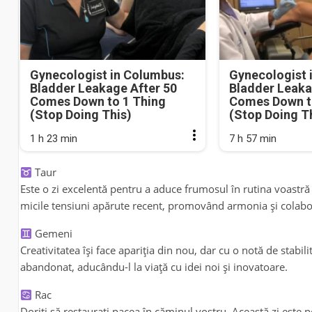
Gynecologist in Columbus:
Gynecologist 
Bladder Leakage After 50
Bladder Leaka
Comes Down to 1 Thing
Comes Down t
(Stop Doing This)
(Stop Doing T
1 h 23 min
7 h 57 min
Taur
Este o zi excelentă pentru a aduce frumosul în rutina voastră z
micile tensiuni apărute recent, promovând armonia și colabo
Gemeni
Creativitatea își face apariția din nou, dar cu o notă de stabilit
abandonat, aducându-l la viață cu idei noi și inovatoare.
Rac
Doriți să restaurați pacea în căminul vostru. Această zi este p