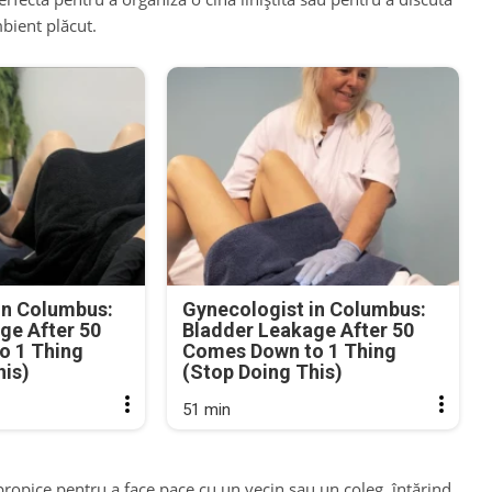
bient plăcut.
in Columbus:
Gynecologist in Columbus:
ge After 50
Bladder Leakage After 50
o 1 Thing
Comes Down to 1 Thing
his)
(Stop Doing This)
51 min
ropice pentru a face pace cu un vecin sau un coleg, întărind