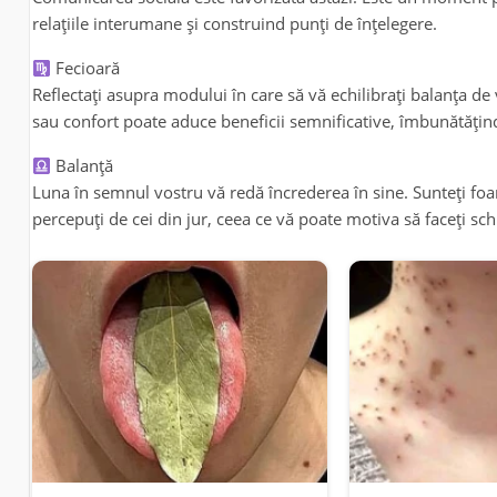
relațiile interumane și construind punți de înțelegere.
Fecioară
Reflectați asupra modului în care să vă echilibrați balanța de ve
sau confort poate aduce beneficii semnificative, îmbunătățind 
Balanță
Luna în semnul vostru vă redă încrederea în sine. Sunteți foa
percepuți de cei din jur, ceea ce vă poate motiva să faceți sch