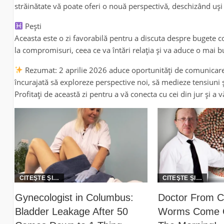
străinătate vă poate oferi o nouă perspectivă, deschizând uși 
Pești
Aceasta este o zi favorabilă pentru a discuta despre bugete c
la compromisuri, ceea ce va întări relația și va aduce o mai b
Rezumat: 2 aprilie 2026 aduce oportunități de comunicare, c
încurajată să exploreze perspective noi, să medieze tensiuni 
Profitați de această zi pentru a vă conecta cu cei din jur și a 
Gynecologist in Columbus:
Doctor From C
Bladder Leakage After 50
Worms Come O