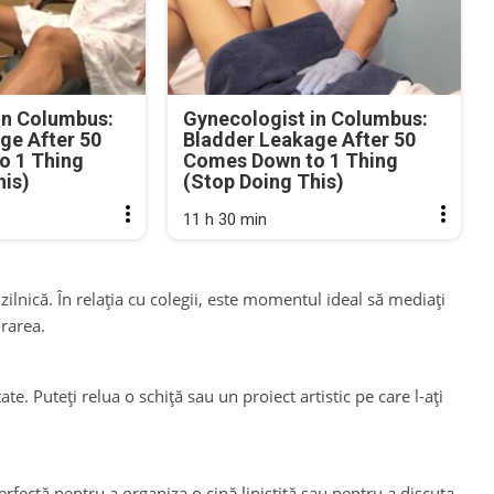
in Columbus:
Gynecologist in Columbus:
ge After 50
Bladder Leakage After 50
o 1 Thing
Comes Down to 1 Thing
his)
(Stop Doing This)
11 h 30 min
ilnică. În relația cu colegii, este momentul ideal să mediați
rarea.
ate. Puteți relua o schiță sau un proiect artistic pe care l-ați
erfectă pentru a organiza o cină liniștită sau pentru a discuta