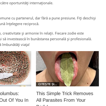
către oportunități internaționale.
omune cu partenerul, dar fără a pune presiune. Fiți deschiși
ună înțelegere reciprocă.
reativitate și armonie în relații. Fiecare zodie este
și să investească în bunăstarea personală și profesională.
vă îmbunătăți viața!
olumbus:
This Simple Trick Removes
ut Of You In
All Parasites From Your