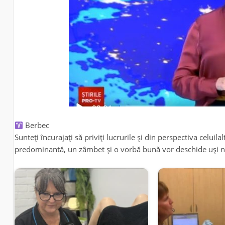
Berbec
Sunteți încurajați să priviți lucrurile și din perspectiva celuila
predominantă, un zâmbet și o vorbă bună vor deschide uși n