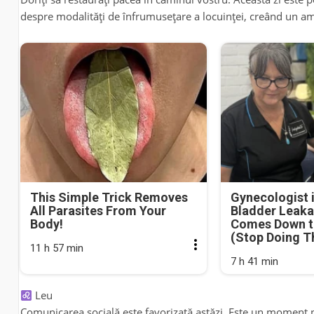
despre modalități de înfrumusețare a locuinței, creând un am
This Simple Trick Removes
Gynecologist 
All Parasites From Your
Bladder Leaka
Body!
Comes Down t
(Stop Doing T
11 h 57 min
7 h 41 min
Leu
Comunicarea socială este favorizată astăzi. Este un moment p