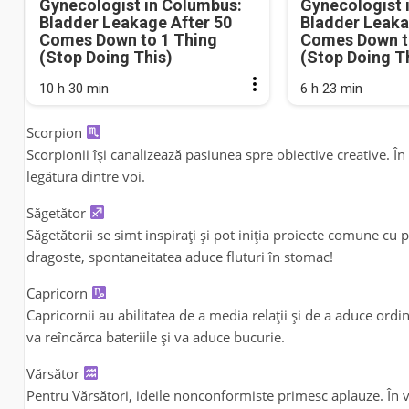
Gynecologist in Columbus:
Gynecologist 
Bladder Leakage After 50
Bladder Leaka
Comes Down to 1 Thing
Comes Down t
(Stop Doing This)
(Stop Doing T
10 h 30 min
6 h 23 min
Scorpion
Scorpionii își canalizează pasiunea spre obiective creative. În r
legătura dintre voi.
Săgetător
Săgetătorii se simt inspirați și pot iniția proiecte comune cu 
dragoste, spontaneitatea aduce fluturi în stomac!
Capricorn
Capricornii au abilitatea de a media relații și de a aduce ord
va reîncărca bateriile și va aduce bucurie.
Vărsător
Pentru Vărsători, ideile nonconformiste primesc aplauze. În v