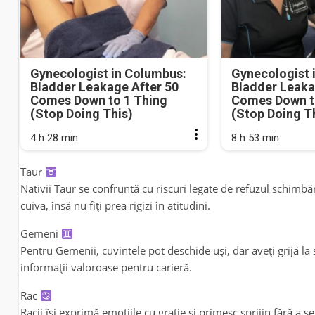
Gynecologist in Columbus:
Gynecologist 
Bladder Leakage After 50
Bladder Leaka
Comes Down to 1 Thing
Comes Down t
(Stop Doing This)
(Stop Doing T
4 h 28 min
8 h 53 min
Taur
Nativii Taur se confruntă cu riscuri legate de refuzul schimbăr
cuiva, însă nu fiți prea rigizi în atitudini.
Gemeni
Pentru Gemenii, cuvintele pot deschide uși, dar aveți grijă la
informații valoroase pentru carieră.
Rac
Racii își exprimă emoțiile cu grație și primesc sprijin fără a