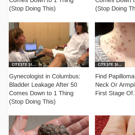
Comes Down to 1 Thing
Comes Down to
(Stop Doing This)
(Stop Doing Th
Gynecologist in Columbus:
Find Papillom
Bladder Leakage After 50
Neck Or Armpit
Comes Down to 1 Thing
First Stage Of.
(Stop Doing This)