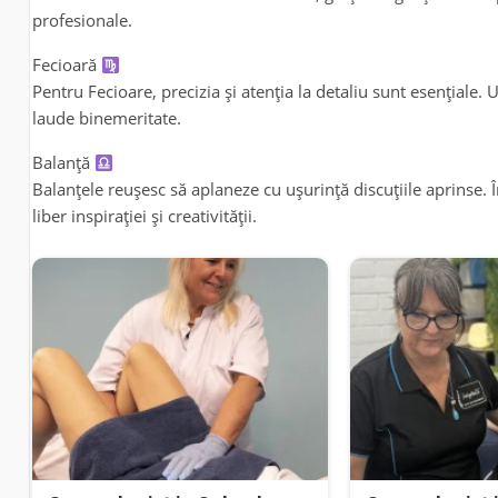
profesionale.
Fecioară
Pentru Fecioare, precizia și atenția la detaliu sunt esențiale. 
laude binemeritate.
Balanță
Balanțele reușesc să aplaneze cu ușurință discuțiile aprinse. 
liber inspirației și creativității.