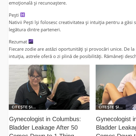
emoțională și recunoaștere.
Pești
Nativii Pești își folosesc creativitatea și intuiția pentru a găs
legătura dintre parteneri.
Rezumat
Fiecare zodie are astăzi oportunități și provocări unice. De la 
intuiția, astrele oferă o zi plină de posibilități. Rămâneți desch
Gynecologist in Columbus:
Gynecologist 
Bladder Leakage After 50
Bladder Leakag