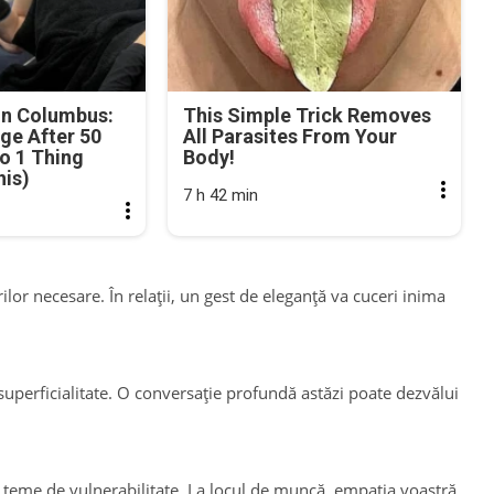
in Columbus:
This Simple Trick Removes
ge After 50
All Parasites From Your
o 1 Thing
Body!
his)
7 h 42 min
ilor necesare. În relații, un gest de eleganță va cuceri inima
 superficialitate. O conversație profundă astăzi poate dezvălui
 se teme de vulnerabilitate. La locul de muncă, empatia voastră