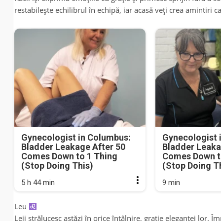
restabilește echilibrul în echipă, iar acasă veți crea amintiri c
Gynecologist in Columbus:
Gynecologist 
Bladder Leakage After 50
Bladder Leaka
Comes Down to 1 Thing
Comes Down t
(Stop Doing This)
(Stop Doing T
5 h 44 min
9 min
Leu
Leii strălucesc astăzi în orice întâlnire, grație eleganței lor. Îm