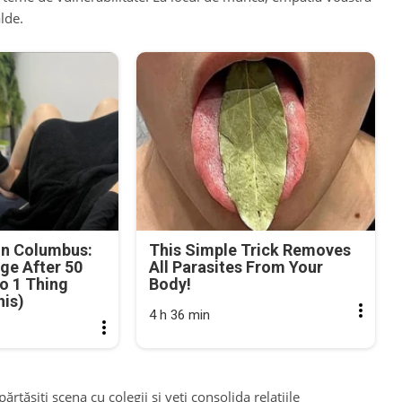
alde.
in Columbus:
This Simple Trick Removes
ge After 50
All Parasites From Your
o 1 Thing
Body!
his)
4 h 36 min
părtășiți scena cu colegii și veți consolida relațiile