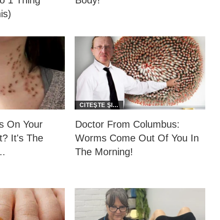
 1 Thing
Body!
is)
as On Your
Doctor From Columbus:
? It's The
Worms Come Out Of You In
..
The Morning!