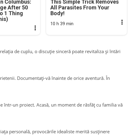
in Columbus:
This Simple Trick Removes
ge After 50
All Parasites From Your
o 1 Thing
Body!
his)
10 h 39 min
elația de cuplu, o discuție sinceră poate revitaliza și întări
prietenii. Documentați-vă înainte de orice aventură. În
ine într-un proiect. Acasă, un moment de răsfăț cu familia vă
iața personală, provocările idealiste merită susținere