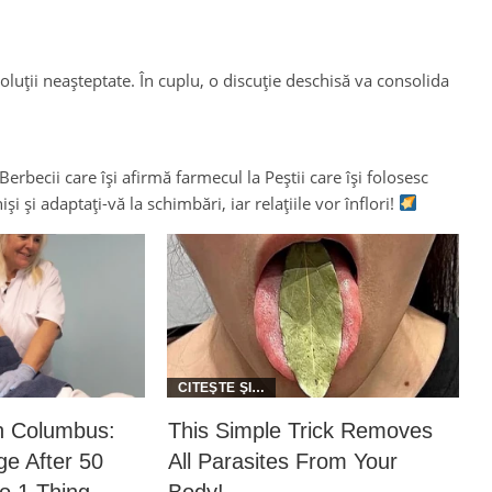
i soluții neașteptate. În cuplu, o discuție deschisă va consolida
Berbecii care își afirmă farmecul la Peștii care își folosesc
iși și adaptați-vă la schimbări, iar relațiile vor înflori!
in Columbus:
This Simple Trick Removes
e After 50
All Parasites From Your