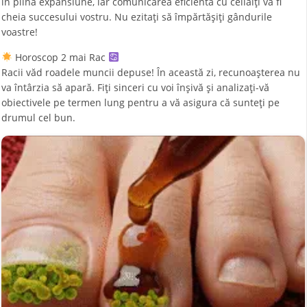
în plină expansiune, iar comunicarea eficientă cu ceilalți va fi
cheia succesului vostru. Nu ezitați să împărtășiți gândurile
voastre!
Horoscop 2 mai Rac
Racii văd roadele muncii depuse! În această zi, recunoașterea nu
va întârzia să apară. Fiți sinceri cu voi înșivă și analizați-vă
obiectivele pe termen lung pentru a vă asigura că sunteți pe
drumul cel bun.