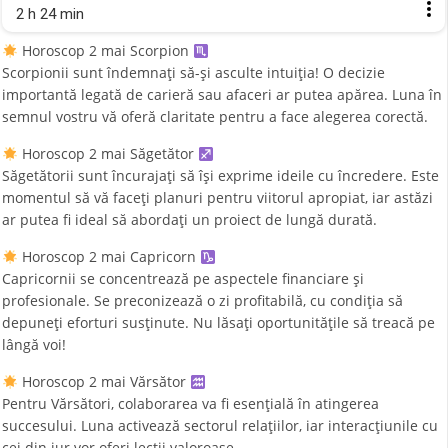
2 h 24 min
Horoscop 2 mai Scorpion
Scorpionii sunt îndemnați să-și asculte intuiția! O decizie
importantă legată de carieră sau afaceri ar putea apărea. Luna în
semnul vostru vă oferă claritate pentru a face alegerea corectă.
Horoscop 2 mai Săgetător
Săgetătorii sunt încurajați să își exprime ideile cu încredere. Este
momentul să vă faceți planuri pentru viitorul apropiat, iar astăzi
ar putea fi ideal să abordați un proiect de lungă durată.
Horoscop 2 mai Capricorn
Capricornii se concentrează pe aspectele financiare și
profesionale. Se preconizează o zi profitabilă, cu condiția să
depuneți eforturi susținute. Nu lăsați oportunitățile să treacă pe
lângă voi!
Horoscop 2 mai Vărsător
Pentru Vărsători, colaborarea va fi esențială în atingerea
succesului. Luna activează sectorul relațiilor, iar interacțiunile cu
cei din jur vor oferi lecții valoroase.