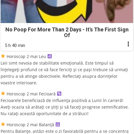
No Poop For More Than 2 Days - It's The First Sign
Of
5 h 40 min
Horoscop 2 mai Leu
Leii simt nevoia de stabilitate emoțională. Este timpul să
înțelegeți profund ce vă face fericiți și ce pași trebuie să urmați
pentru a vă atinge obiectivele. Reflectați asupra dorințelor
voastre interioare.
Horoscop 2 mai Fecioară
Fecioarele beneficiază de influența pozitivă a Lunii în carieră!
Aveți ocazia să arătați ce știți și să faceți progrese semnificative.
Nu ratați această oportunitate de a străluci!
Horoscop 2 mai Balanță
Pentru Balanțe, astăzi este o zi favorabilă pentru a se concentra