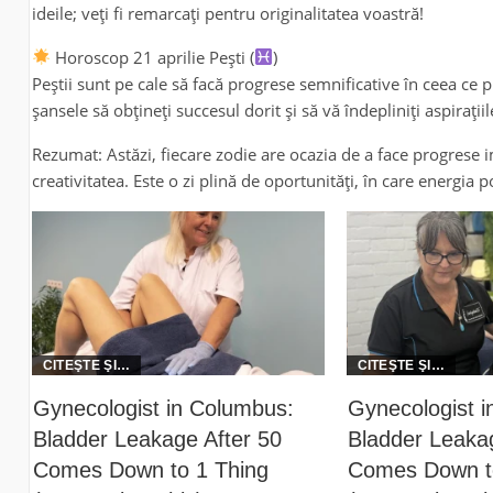
ideile; veți fi remarcați pentru originalitatea voastră!
Horoscop 21 aprilie Pești (
)
Peștii sunt pe cale să facă progrese semnificative în ceea ce 
șansele să obțineți succesul dorit și să vă îndepliniți aspirațiil
Rezumat: Astăzi, fiecare zodie are ocazia de a face progrese i
creativitatea. Este o zi plină de oportunități, în care energia po
Gynecologist in Columbus:
Gynecologist 
Bladder Leakage After 50
Bladder Leakag
Comes Down to 1 Thing
Comes Down to