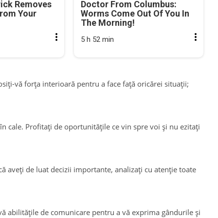
rick Removes
Doctor From Columbus:
From Your
Worms Come Out Of You In
The Morning!
5 h 52 min
ți-vă forța interioară pentru a face față oricărei situații;
n cale. Profitați de oportunitățile ce vin spre voi și nu ezitați
ă aveți de luat decizii importante, analizați cu atenție toate
-vă abilitățile de comunicare pentru a vă exprima gândurile și