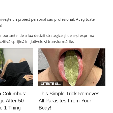
privește un proiect personal sau profesional. Aveți toate
e!
mportante, de a lua decizii strategice și de a-și exprima
zitivă sprijină inițiativele și transformările.
in Columbus:
This Simple Trick Removes
e After 50
All Parasites From Your
 1 Thing
Body!