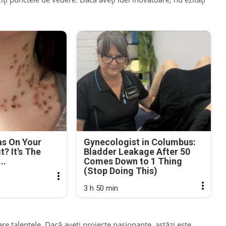
as On Your
Gynecologist in Columbus:
? It's The
Bladder Leakage After 50
..
Comes Down to 1 Thing
(Stop Doing This)
3 h 50 min
are talentele. Dacă aveți proiecte pasionante, astăzi este