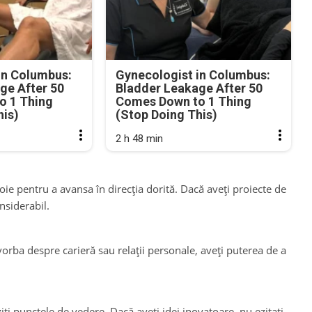
in Columbus:
Gynecologist in Columbus:
ge After 50
Bladder Leakage After 50
o 1 Thing
Comes Down to 1 Thing
his)
(Stop Doing This)
2 h 48 min
voie pentru a avansa în direcția dorită. Dacă aveți proiecte de
siderabil.
vorba despre carieră sau relații personale, aveți puterea de a
ziți punctele de vedere. Dacă aveți idei inovatoare, nu ezitați