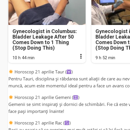
Gynecologist in Columbus:
Gynecologist 
Bladder Leakage After 50
Bladder Leaka
Comes Down to 1 Thing
Comes Down t
(Stop Doing This)
(Stop Doing T
10 h 44 min
9 h 52 min
Horoscop 21 aprilie Taur (
)
Pentru Tauri, disciplina și răbdarea sunt aliații de care au ne
muncă, acum este momentul ideal pentru a face un avans con
Horoscop 21 aprilie Gemeni (
)
Gemenii se simt inspirați și dornici de schimbări. Fie că este 
face pași importanți înainte!
Horoscop 21 aprilie Rac (
)
Racii au ocazia să se exprime mai mult astăzi și să își facă au