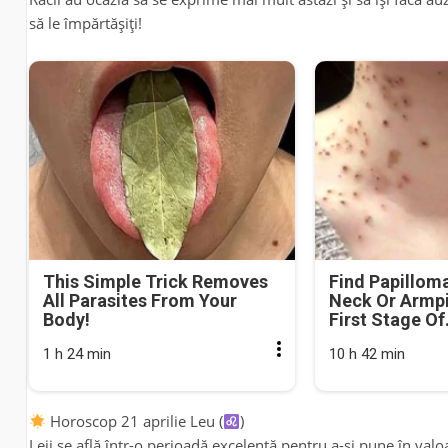
să le împărtășiți!
This Simple Trick Removes
Find Papillom
All Parasites From Your
Neck Or Armpit
Body!
First Stage Of.
1 h 24 min
10 h 42 min
Horoscop 21 aprilie Leu (
)
Leii se află într-o perioadă excelentă pentru a-și pune în valo