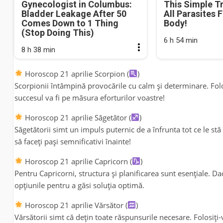
Gynecologist in Columbus:
This Simple T
Bladder Leakage After 50
All Parasites 
Comes Down to 1 Thing
Body!
(Stop Doing This)
6 h 54 min
8 h 38 min
Horoscop 21 aprilie Scorpion (
)
Scorpionii întâmpină provocările cu calm și determinare. Folosi
succesul va fi pe măsura eforturilor voastre!
Horoscop 21 aprilie Săgetător (
)
Săgetătorii simt un impuls puternic de a înfrunta tot ce le stă î
să faceți pași semnificativi înainte!
Horoscop 21 aprilie Capricorn (
)
Pentru Capricorni, structura și planificarea sunt esențiale. Dac
opțiunile pentru a găsi soluția optimă.
Horoscop 21 aprilie Vărsător (
)
Vărsătorii simt că dețin toate răspunsurile necesare. Folosiți