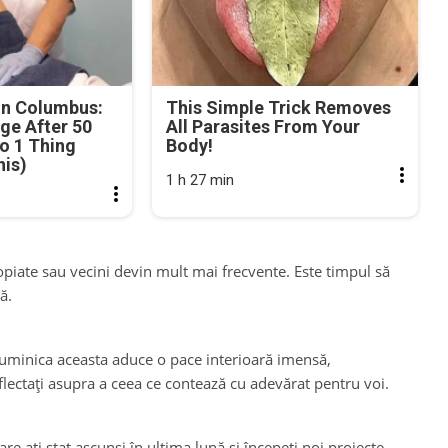
in Columbus:
This Simple Trick Removes
ge After 50
All Parasites From Your
o 1 Thing
Body!
his)
1 h 27 min
propiate sau vecini devin mult mai frecvente. Este timpul să
ă.
 Duminica aceasta aduce o pace interioară imensă,
flectați asupra a ceea ce contează cu adevărat pentru voi.
re ați stat ascunși în ultima lună și începeți noi proiecte.