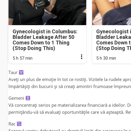
Gynecologist in Columbus:
Gynecologist 
Bladder Leakage After 50
Bladder Leaka
Comes Down to 1 Thing
Comes Down t
(Stop Doing This)
(Stop Doing T
5 h 57 min
5 h 30 min
Taur
Aveți un plus de emoție în tot ce rostiți. Vizitele la rudele a
împărtășiți din bucurii și să creați amintiri frumoase împreun
Gemeni
Vă concentrați serios pe materializarea financiară a ideilor.
permițându-vă să evaluați oportunitățile care vă așteaptă. Re
Rac
Sezonul vostru debutează cu dreptul! Ieșiți din carapacea în ca