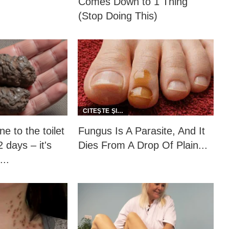
Comes Down to 1 Thing
(Stop Doing This)
e to the toilet
Fungus Is A Parasite, And It
 days – it's
Dies From A Drop Of Plain...
...