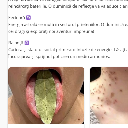
reîncărcați bateriile. O duminică de reflecție vă va aduce clarit
Fecioară
Energia astrală se mută în sectorul prieteniilor. O duminică e
cei dragi și explorați noi aventuri împreună!
Balanță
Cariera și statutul social primesc o infuzie de energie. Lăsați 
Încurajarea și sprijinul pot crea un mediu armonios.