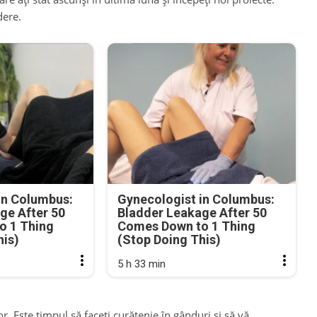
dere.
in Columbus:
Gynecologist in Columbus:
ge After 50
Bladder Leakage After 50
o 1 Thing
Comes Down to 1 Thing
his)
(Stop Doing This)
5 h 33 min
. Este timpul să faceți curățenie în gânduri și să vă