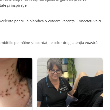
ate și inspirație.
xcelentă pentru a planifica o viitoare vacanță. Conectați-vă cu
ambițiile pe mâine și acordați-le celor dragi atenția voastră.