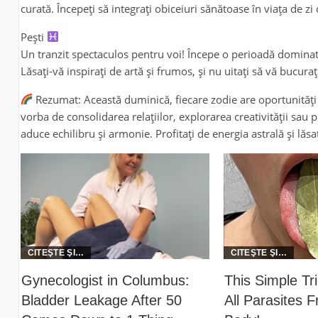
curată. Începeți să integrați obiceiuri sănătoase în viața de zi 
Pești
Un tranzit spectaculos pentru voi! Începe o perioadă dominată
Lăsați-vă inspirați de artă și frumos, și nu uitați să vă bucurați
Rezumat: Această duminică, fiecare zodie are oportunități un
vorba de consolidarea relațiilor, explorarea creativității sau p
aduce echilibru și armonie. Profitați de energia astrală și lăsaț
Gynecologist in Columbus:
This Simple T
Bladder Leakage After 50
All Parasites 