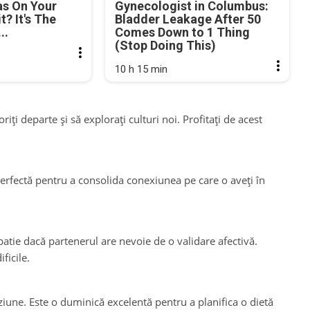
as On Your
Gynecologist in Columbus:
? It's The
Bladder Leakage After 50
..
Comes Down to 1 Thing
(Stop Doing This)
10 h 15 min
oriți departe și să explorați culturi noi. Profitați de acest
 perfectă pentru a consolida conexiunea pe care o aveți în
atie dacă partenerul are nevoie de o validare afectivă.
ficile.
iziune. Este o duminică excelentă pentru a planifica o dietă