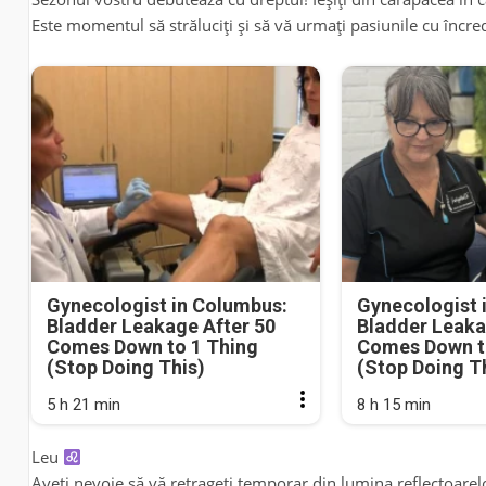
Este momentul să străluciți și să vă urmați pasiunile cu încre
Gynecologist in Columbus:
Gynecologist 
Bladder Leakage After 50
Bladder Leaka
Comes Down to 1 Thing
Comes Down t
(Stop Doing This)
(Stop Doing T
5 h 21 min
8 h 15 min
Leu
Aveți nevoie să vă retrageți temporar din lumina reflectoarelor