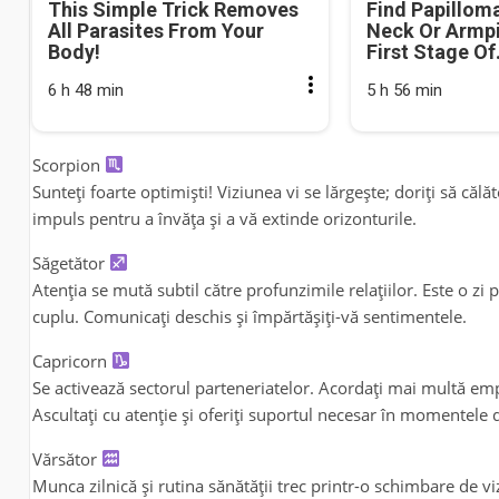
This Simple Trick Removes
Find Papillom
All Parasites From Your
Neck Or Armpit
Body!
First Stage Of.
6 h 48 min
5 h 56 min
Scorpion
Sunteți foarte optimiști! Viziunea vi se lărgește; doriți să călăt
impuls pentru a învăța și a vă extinde orizonturile.
Săgetător
Atenția se mută subtil către profunzimile relațiilor. Este o zi
cuplu. Comunicați deschis și împărtășiți-vă sentimentele.
Capricorn
Se activează sectorul parteneriatelor. Acordați mai multă emp
Ascultați cu atenție și oferiți suportul necesar în momentele di
Vărsător
Munca zilnică și rutina sănătății trec printr-o schimbare de v