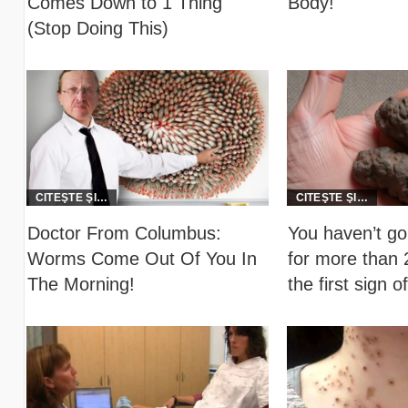
Comes Down to 1 Thing
Body!
(Stop Doing This)
Doctor From Columbus:
You haven’t gon
Worms Come Out Of You In
for more than 2
The Morning!
the first sign of