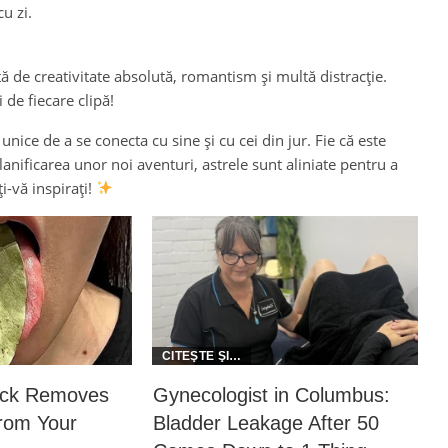
cu zi.
 de creativitate absolută, romantism și multă distracție.
 de fiecare clipă!
ice de a se conecta cu sine și cu cei din jur. Fie că este
lanificarea unor noi aventuri, astrele sunt aliniate pentru a
i-vă inspirați!
rick Removes
Gynecologist in Columbus:
From Your
Bladder Leakage After 50