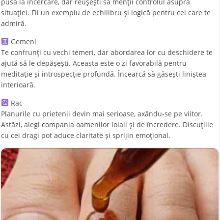
pusă la încercare, dar reușești să menții controlul asupra
situației. Fii un exemplu de echilibru și logică pentru cei care te
admiră.
Gemeni
Te confrunți cu vechi temeri, dar abordarea lor cu deschidere te
ajută să le depășești. Aceasta este o zi favorabilă pentru
meditație și introspecție profundă. Încearcă să găsești liniștea
interioară.
Rac
Planurile cu prietenii devin mai serioase, axându-se pe viitor.
Astăzi, alegi compania oamenilor loiali și de încredere. Discuțiile
cu cei dragi pot aduce claritate și sprijin emoțional.