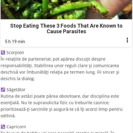
Stop Eating These 3 Foods That Are Known to
Cause Parasites
5 h 19 min
Scorpion
În relațiile de parteneriat, pot apărea discuții despre
responsabilități. Stabilirea unor reguli clare și comunicarea
deschisă vor îmbunătăți relația pe termen lung. Fii sincer și
deschis la dialog.
Săgetător
Rutina de astăzi poate părea obositoare, dar disciplina este
esențială. Nu te suprasolicita fizic cu treburile casnice;
prioritizează-ți sarcinile și asigură-te că îți acorzi timp pentru
odihnă.
Capricorn