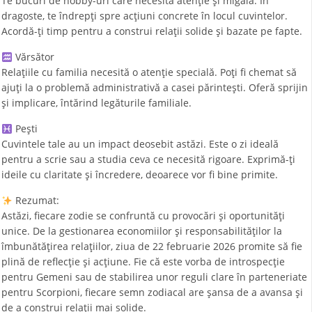
Te bucuri de hobby-uri care necesită atenție și migală. În
dragoste, te îndrepți spre acțiuni concrete în locul cuvintelor.
Acordă-ți timp pentru a construi relații solide și bazate pe fapte.
Vărsător
Relațiile cu familia necesită o atenție specială. Poți fi chemat să
ajuți la o problemă administrativă a casei părintești. Oferă sprijin
și implicare, întărind legăturile familiale.
Pești
Cuvintele tale au un impact deosebit astăzi. Este o zi ideală
pentru a scrie sau a studia ceva ce necesită rigoare. Exprimă-ți
ideile cu claritate și încredere, deoarece vor fi bine primite.
Rezumat:
Astăzi, fiecare zodie se confruntă cu provocări și oportunități
unice. De la gestionarea economiilor și responsabilităților la
îmbunătățirea relațiilor, ziua de 22 februarie 2026 promite să fie
plină de reflecție și acțiune. Fie că este vorba de introspecție
pentru Gemeni sau de stabilirea unor reguli clare în parteneriate
pentru Scorpioni, fiecare semn zodiacal are șansa de a avansa și
de a construi relații mai solide.