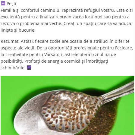
Pești
Familia și confortul căminului reprezintă refugiul vostru. Este o zi
excelentă pentru a finaliza reorganizarea locuinței sau pentru a
rezolva o problemă mai veche. Creați un spațiu care să vă aducă
liniște și bucurie!
Rezumat: Astăzi, fiecare zodie are ocazia de a străluci în diferite
aspecte ale vieții. De la oportunități profesionale pentru Fecioare,
la creativitate pentru Vărsători, astrele oferă o zi plină de
posibilități. Profitați de energia cosmică și îmbrățișați
schimbările!