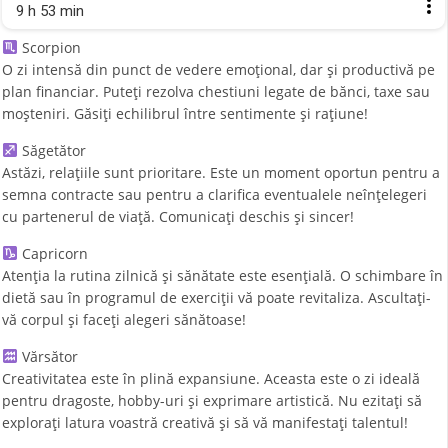
9 h 53 min
Scorpion
O zi intensă din punct de vedere emoțional, dar și productivă pe
plan financiar. Puteți rezolva chestiuni legate de bănci, taxe sau
moșteniri. Găsiți echilibrul între sentimente și rațiune!
Săgetător
Astăzi, relațiile sunt prioritare. Este un moment oportun pentru a
semna contracte sau pentru a clarifica eventualele neînțelegeri
cu partenerul de viață. Comunicați deschis și sincer!
Capricorn
Atenția la rutina zilnică și sănătate este esențială. O schimbare în
dietă sau în programul de exerciții vă poate revitaliza. Ascultați-
vă corpul și faceți alegeri sănătoase!
Vărsător
Creativitatea este în plină expansiune. Aceasta este o zi ideală
pentru dragoste, hobby-uri și exprimare artistică. Nu ezitați să
explorați latura voastră creativă și să vă manifestați talentul!