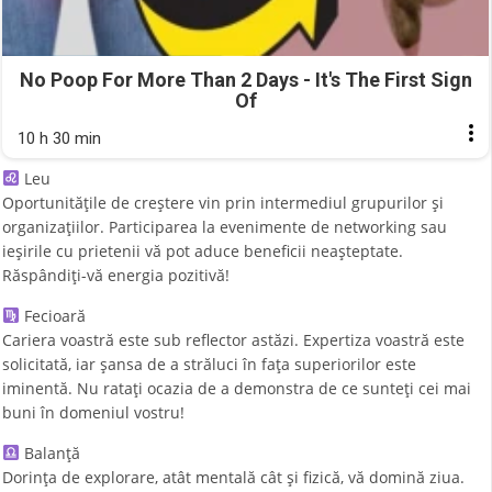
No Poop For More Than 2 Days - It's The First Sign
Of
10 h 30 min
Leu
Oportunitățile de creștere vin prin intermediul grupurilor și
organizațiilor. Participarea la evenimente de networking sau
ieșirile cu prietenii vă pot aduce beneficii neașteptate.
Răspândiți-vă energia pozitivă!
Fecioară
Cariera voastră este sub reflector astăzi. Expertiza voastră este
solicitată, iar șansa de a străluci în fața superiorilor este
iminentă. Nu ratați ocazia de a demonstra de ce sunteți cei mai
buni în domeniul vostru!
Balanță
Dorința de explorare, atât mentală cât și fizică, vă domină ziua.