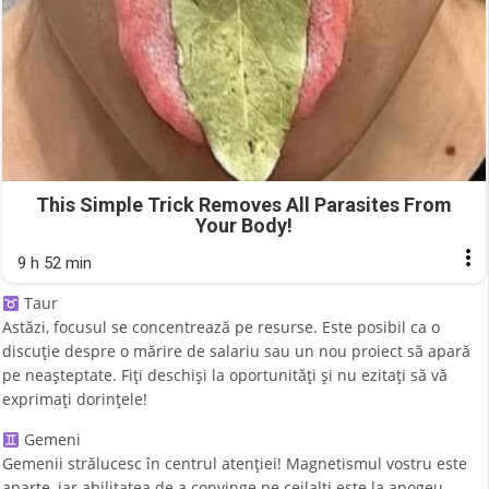
This Simple Trick Removes All Parasites From
Your Body!
9 h 52 min
Taur
Astăzi, focusul se concentrează pe resurse. Este posibil ca o
discuție despre o mărire de salariu sau un nou proiect să apară
pe neașteptate. Fiți deschiși la oportunități și nu ezitați să vă
exprimați dorințele!
Gemeni
Gemenii strălucesc în centrul atenției! Magnetismul vostru este
aparte, iar abilitatea de a convinge pe ceilalți este la apogeu.