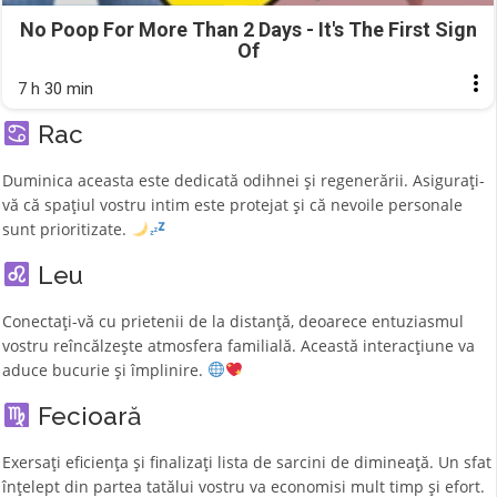
No Poop For More Than 2 Days - It's The First Sign
Of
7 h 30 min
Rac
Duminica aceasta este dedicată odihnei și regenerării. Asigurați-
vă că spațiul vostru intim este protejat și că nevoile personale
sunt prioritizate.
Leu
Conectați-vă cu prietenii de la distanță, deoarece entuziasmul
vostru reîncălzește atmosfera familială. Această interacțiune va
aduce bucurie și împlinire.
Fecioară
Exersați eficiența și finalizați lista de sarcini de dimineață. Un sfat
înțelept din partea tatălui vostru va economisi mult timp și efort.