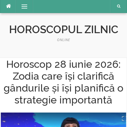
Sari
Meniu
la
conținut
HOROSCOPUL ZILNIC
ONLINE
Horoscop 28 iunie 2026:
Zodia care îşi clarifică
gândurile şi îşi planifică o
strategie importantă