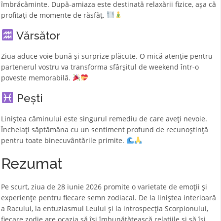
îmbrăcăminte. După-amiaza este destinată relaxării fizice, așa că
profitați de momente de răsfăț.
Vărsător
Ziua aduce voie bună și surprize plăcute. O mică atenție pentru
partenerul vostru va transforma sfârșitul de weekend într-o
poveste memorabilă.
Pești
Liniștea căminului este singurul remediu de care aveți nevoie.
Încheiați săptămâna cu un sentiment profund de recunoștință
pentru toate binecuvântările primite.
Rezumat
Pe scurt, ziua de 28 iunie 2026 promite o varietate de emoții și
experiențe pentru fiecare semn zodiacal. De la liniștea interioară
a Racului, la entuziasmul Leului și la introspecția Scorpionului,
fiecare zodie are ocazia să își îmbunătățească relațiile și să își