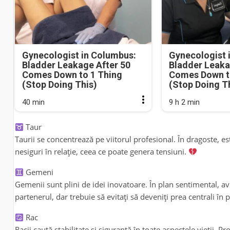
Gynecologist in Columbus:
Gynecologist 
Bladder Leakage After 50
Bladder Leaka
Comes Down to 1 Thing
Comes Down t
(Stop Doing This)
(Stop Doing T
40 min
9 h 2 min
Taur
Taurii se concentrează pe viitorul profesional. În dragoste, es
nesiguri în relație, ceea ce poate genera tensiuni.
Gemeni
Gemenii sunt plini de idei inovatoare. În plan sentimental, a
partenerul, dar trebuie să evitați să deveniți prea centrali în
Rac
Racii caută stabilitate și siguranță în toate aspectele vieții. 