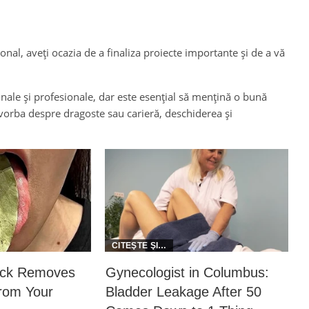
ional, aveți ocazia de a finaliza proiecte importante și de a vă
sonale și profesionale, dar este esențial să mențină o bună
e vorba despre dragoste sau carieră, deschiderea și
rick Removes
Gynecologist in Columbus:
From Your
Bladder Leakage After 50