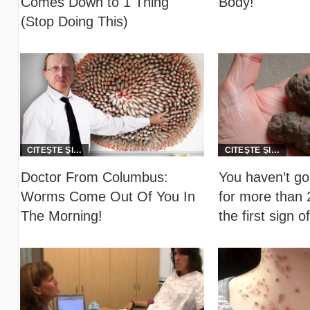
Comes Down to 1 Thing
Body!
(Stop Doing This)
Doctor From Columbus:
You haven’t gon
Worms Come Out Of You In
for more than 2
The Morning!
the first sign of