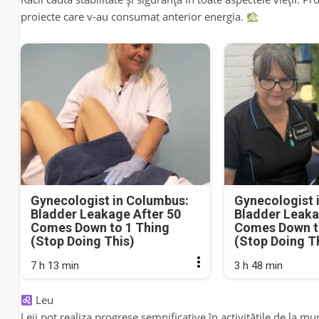
proiecte care v-au consumat anterior energia.
Gynecologist in Columbus:
Gynecologist 
Bladder Leakage After 50
Bladder Leaka
Comes Down to 1 Thing
Comes Down t
(Stop Doing This)
(Stop Doing T
7 h 13 min
3 h 48 min
Leu
Leii pot realiza progrese semnificative în activitățile de la mu