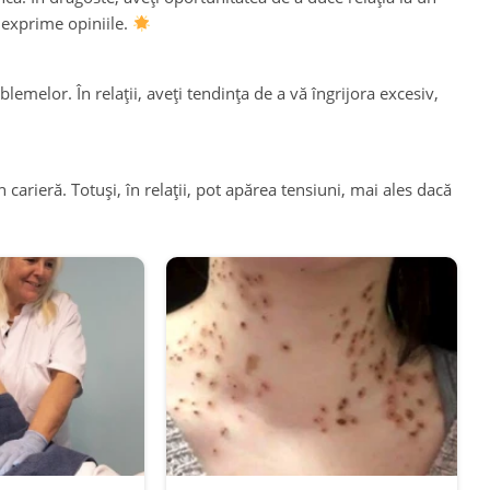
i exprime opiniile.
blemelor. În relații, aveți tendința de a vă îngrijora excesiv,
carieră. Totuși, în relații, pot apărea tensiuni, mai ales dacă