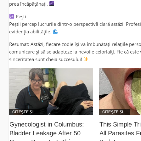
prea încăpățânați.
Pești
Peștii percep lucrurile dintr-o perspectivă clară astăzi. Profes
evidenția abilitățile.
Rezumat: Astăzi, fiecare zodie își va îmbunătăți relațiile per
comunicare și să se adapteze la nevoile celorlalți. Fie că est
sinceritatea sunt cheia succesului!
Gynecologist in Columbus:
This Simple T
Bladder Leakage After 50
All Parasites 