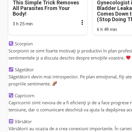
This Simple Trick Removes
Gynecologist 
All Parasites From Your
Bladder Leaka
Body!
Comes Down t
(Stop Doing T
3 h 25 min
6 h 49 min
Scorpion
Scorpionii se simt foarte motivați și productivi în plan profes
sentimentele și a discuta deschis despre emoțiile voastre.
Săgetător
Săgetătorii devin mai introspectivi. Pe plan emoțional, fiți ate
propriile sentimente.
Capricorn
Capricornii simt nevoia de a fi eficienți și de a face progrese n
tensiune, dar o comunicare deschisă va ajuta la depășirea ac
Vărsător
Vărsătorii au ocazia de a crea conexiuni importante. În carieră