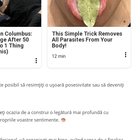
in Columbus:
This Simple Trick Removes
ge After 50
All Parasites From Your
o 1 Thing
Body!
his)
12 min
te posibil să resimțiți o ușoară posesivitate sau să deveniți
veți ocazia de a construi o legătură mai profundă cu
 propriile voastre sentimente.
Profesional, vă organizați mai bine, având șansa de a finaliza