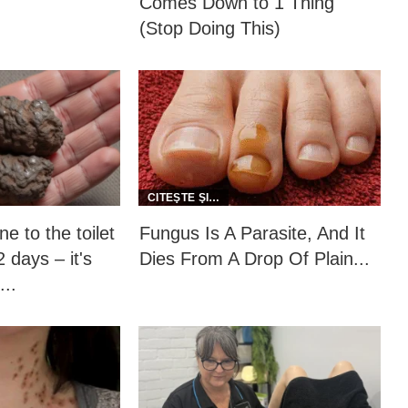
Comes Down to 1 Thing
(Stop Doing This)
e to the toilet
Fungus Is A Parasite, And It
 days – it's
Dies From A Drop Of Plain...
...