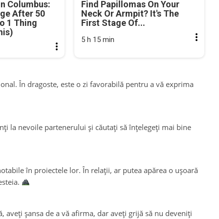
in Columbus:
Find Papillomas On Your
ge After 50
Neck Or Armpit? It's The
o 1 Thing
First Stage Of...
his)
5 h 15 min
ional. În dragoste, este o zi favorabilă pentru a vă exprima
nți la nevoile partenerului și căutați să înțelegeți mai bine
otabile în proiectele lor. În relații, ar putea apărea o ușoară
esteia.
, aveți șansa de a vă afirma, dar aveți grijă să nu deveniți