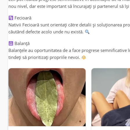
nou nivel, dar este important să încurajați și partenerul să îș
Fecioară
Nativii Fecioară sunt orientați către detalii și soluționarea pro
căutând defecte acolo unde nu există.
Balanță
Balanțele au oportunitatea de a face progrese semnificative în 
tindeți să prioritizați propriile nevoi.