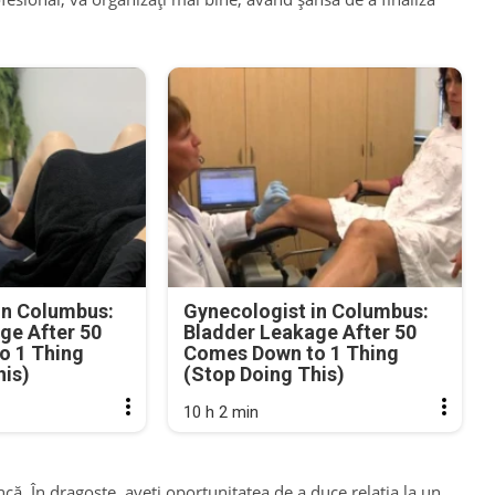
in Columbus:
Gynecologist in Columbus:
ge After 50
Bladder Leakage After 50
o 1 Thing
Comes Down to 1 Thing
his)
(Stop Doing This)
10 h 2 min
ncă. În dragoste, aveți oportunitatea de a duce relația la un