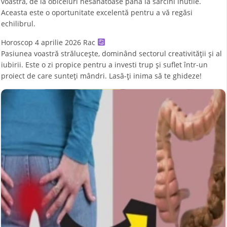
voastră, de la obiceiuri nesănătoase până la sarcini inutile.
Aceasta este o oportunitate excelentă pentru a vă regăsi
echilibrul.
Horoscop 4 aprilie 2026 Rac
Pasiunea voastră strălucește, dominând sectorul creativității și al
iubirii. Este o zi propice pentru a investi trup și suflet într-un
proiect de care sunteți mândri. Lasă-ți inima să te ghideze!