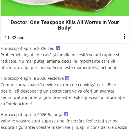
Doctor: One Teaspoon Kills All Worms in Your
Body!
1 h 32 min
Horoscop 4 aprilie 2026 Leu
Problemele legate de casă și familie necesită soluții rapide și
radicale. Nu mai puteți amâna deciziile importante care vă
afectează viața personală. Acum este momentul să acționați!
Horoscop 4 aprilie 2026 Fecioară
Comunicarea voastră devine extrem de convingătoare. Este
posibil să descoperiți un secret care vă va oferi un avantaj
semnificativ în interacțiunile voastre. Folosiți această informație
cu înțelepciune!
Horoscop 4 aprilie 2026 Balanţă
Valorile voastre sunt supuse unei încercări. Reflectați serios
asupra siguranței voastre materiale și luați în considerare decizii