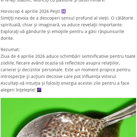
Horoscop 4 aprilie 2026 Peşti
Simțiți nevoia de a descoperi sensul profund al vieții. O călătorie
spirituală, chiar și imaginară, va aduce revelații importante.
Explorați-vă gândurile și emoțiile pentru a găsi răspunsurile
dorite.
Rezumat:
Ziua de 4 aprilie 2026 aduce schimbări semnificative pentru toate
zodiile, fiecare având ocazia să reflecteze asupra relațiilor,
carierei și deciziilor personale. Este un moment propice pentru
introspecție și acțiuni decisive care pot influența viitorul.
Ascultați-vă intuiția și folosiți energia acestei zile pentru a face
alegeri înțelepte!