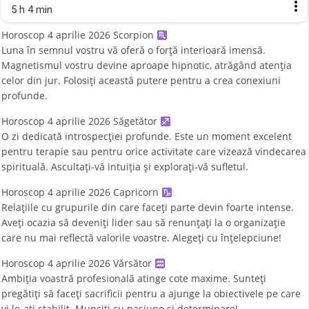
5 h 4 min
Horoscop 4 aprilie 2026 Scorpion
Luna în semnul vostru vă oferă o forță interioară imensă.
Magnetismul vostru devine aproape hipnotic, atrăgând atenția
celor din jur. Folosiți această putere pentru a crea conexiuni
profunde.
Horoscop 4 aprilie 2026 Săgetător
O zi dedicată introspecției profunde. Este un moment excelent
pentru terapie sau pentru orice activitate care vizează vindecarea
spirituală. Ascultați-vă intuiția și explorați-vă sufletul.
Horoscop 4 aprilie 2026 Capricorn
Relațiile cu grupurile din care faceți parte devin foarte intense.
Aveți ocazia să deveniți lider sau să renunțați la o organizație
care nu mai reflectă valorile voastre. Alegeți cu înțelepciune!
Horoscop 4 aprilie 2026 Vărsător
Ambiția voastră profesională atinge cote maxime. Sunteți
pregătiți să faceți sacrificii pentru a ajunge la obiectivele pe care
vi le-ați stabilit. Munciți cu pasiune și determinare!