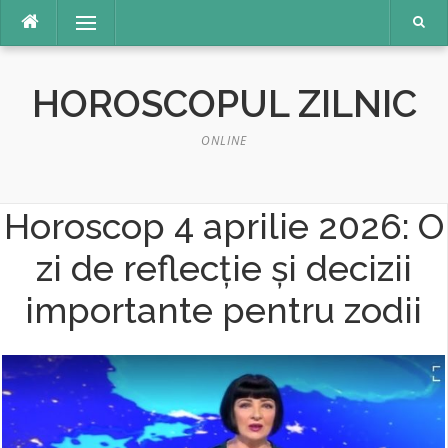
Sari
Meniu
la
conținut
HOROSCOPUL ZILNIC
ONLINE
Horoscop 4 aprilie 2026: O
zi de reflecție și decizii
importante pentru zodii