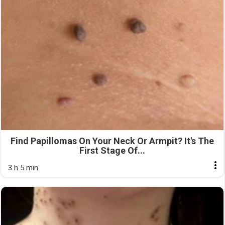
Find Papillomas On Your Neck Or Armpit? It's The
First Stage Of...
3 h 5 min