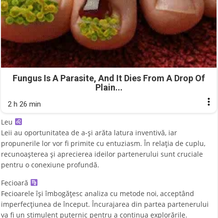
Fungus Is A Parasite, And It Dies From A Drop Of
Plain...
2 h 26 min
Leu
Leii au oportunitatea de a-și arăta latura inventivă, iar
propunerile lor vor fi primite cu entuziasm. În relația de cuplu,
recunoașterea și aprecierea ideilor partenerului sunt cruciale
pentru o conexiune profundă.
Fecioară
Fecioarele își îmbogățesc analiza cu metode noi, acceptând
imperfecțiunea de început. Încurajarea din partea partenerului
va fi un stimulent puternic pentru a continua explorările.