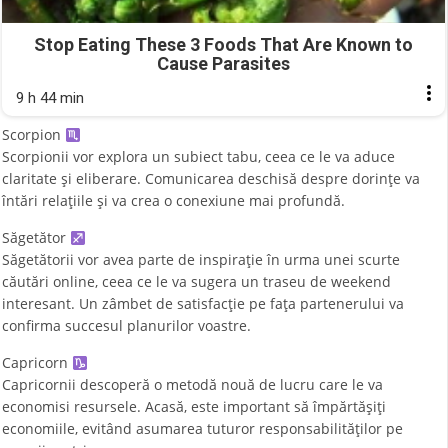
Stop Eating These 3 Foods That Are Known to
Cause Parasites
9 h 44 min
Scorpion
Scorpionii vor explora un subiect tabu, ceea ce le va aduce
claritate și eliberare. Comunicarea deschisă despre dorințe va
întări relațiile și va crea o conexiune mai profundă.
Săgetător
Săgetătorii vor avea parte de inspirație în urma unei scurte
căutări online, ceea ce le va sugera un traseu de weekend
interesant. Un zâmbet de satisfacție pe fața partenerului va
confirma succesul planurilor voastre.
Capricorn
Capricornii descoperă o metodă nouă de lucru care le va
economisi resursele. Acasă, este important să împărtășiți
economiile, evitând asumarea tuturor responsabilităților pe