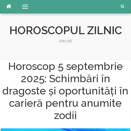
Sari
Meniu
la
conținut
HOROSCOPUL ZILNIC
ONLINE
Horoscop 5 septembrie
2025: Schimbări în
dragoste și oportunități în
carieră pentru anumite
zodii