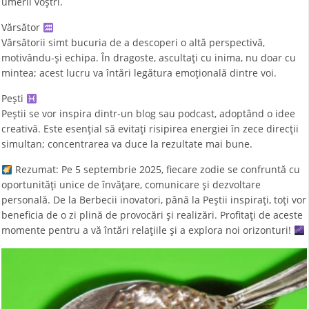
umerii voștri.
Vărsător
Vărsătorii simt bucuria de a descoperi o altă perspectivă,
motivându-și echipa. În dragoste, ascultați cu inima, nu doar cu
mintea; acest lucru va întări legătura emoțională dintre voi.
Pești
Peștii se vor inspira dintr-un blog sau podcast, adoptând o idee
creativă. Este esențial să evitați risipirea energiei în zece direcții
simultan; concentrarea va duce la rezultate mai bune.
Rezumat: Pe 5 septembrie 2025, fiecare zodie se confruntă cu
oportunități unice de învățare, comunicare și dezvoltare
personală. De la Berbecii inovatori, până la Peștii inspirați, toți vor
beneficia de o zi plină de provocări și realizări. Profitați de aceste
momente pentru a vă întări relațiile și a explora noi orizonturi!