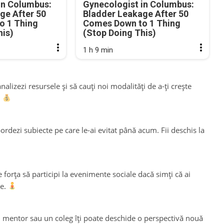
in Columbus:
Gynecologist in Columbus:
ge After 50
Bladder Leakage After 50
o 1 Thing
Comes Down to 1 Thing
his)
(Stop Doing This)
1 h 9 min
alizezi resursele și să cauți noi modalități de a-ți crește
.
ordezi subiecte pe care le-ai evitat până acum. Fii deschis la
te forța să participi la evenimente sociale dacă simți că ai
te.
un mentor sau un coleg îți poate deschide o perspectivă nouă