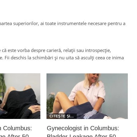
 partea superiorilor, ai toate instrumentele necesare pentru a
e că este vorba despre carieră, relații sau introspecție,
. Fii deschis la schimbări și nu uita să asculți ceea ce inima
in Columbus:
Gynecologist in Columbus:
e After 50
Bladder Leakage After 50