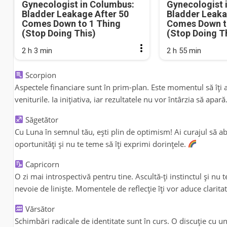
Gynecologist in Columbus:
Gynecologist 
Bladder Leakage After 50
Bladder Leaka
Comes Down to 1 Thing
Comes Down t
(Stop Doing This)
(Stop Doing T
2 h 3 min
2 h 55 min
Scorpion
Aspectele financiare sunt în prim-plan. Este momentul să îți an
veniturile. Ia inițiativa, iar rezultatele nu vor întârzia să apară
Săgetător
Cu Luna în semnul tău, ești plin de optimism! Ai curajul să ab
oportunități și nu te teme să îți exprimi dorințele.
Capricorn
O zi mai introspectivă pentru tine. Ascultă-ți instinctul și nu 
nevoie de liniște. Momentele de reflecție îți vor aduce clarita
Vărsător
Schimbări radicale de identitate sunt în curs. O discuție cu 