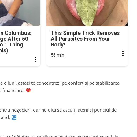
in Columbus:
This Simple Trick Removes
ge After 50
All Parasites From Your
o 1 Thing
Body!
his)
56 min
e luni, astăzi te concentrezi pe confort și pe stabilizarea
e financiare.
tru negocieri, dar nu uita să asculți atent și punctul de
urând.
ent la sănătatea ta; micile pauze de relaxare sunt esențiale