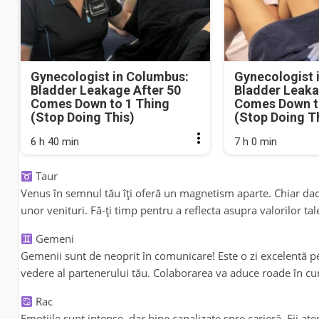
Gynecologist in Columbus:
Gynecologist 
Bladder Leakage After 50
Bladder Leaka
Comes Down to 1 Thing
Comes Down t
(Stop Doing This)
(Stop Doing T
6 h 40 min
7 h 0 min
Taur
Venus în semnul tău îți oferă un magnetism aparte. Chiar dacă 
unor venituri. Fă-ți timp pentru a reflecta asupra valorilor tal
Gemeni
Gemenii sunt de neoprit în comunicare! Este o zi excelentă pen
vedere al partenerului tău. Colaborarea va aduce roade în c
Rac
Emoțiile sunt intense, dar bine canalizate spre carieră. Fii at