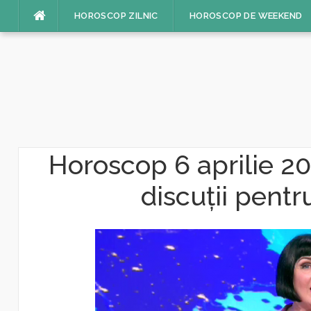
Sari
HOROSCOP ZILNIC
HOROSCOP DE WEEKEND
la
conținut
Horoscop 6 aprilie 2026
discuții pentr