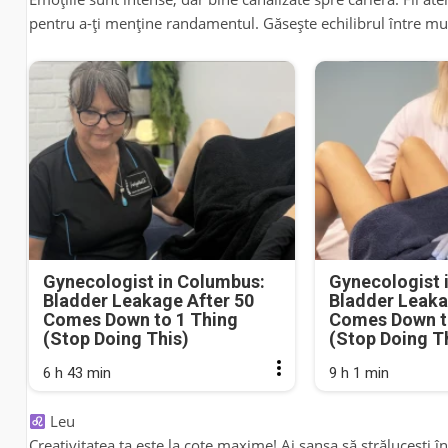
pentru a-ți menține randamentul. Găsește echilibrul între m
Gynecologist in Columbus:
Gynecologist 
Bladder Leakage After 50
Bladder Leaka
Comes Down to 1 Thing
Comes Down t
(Stop Doing This)
(Stop Doing T
6 h 43 min
9 h 1 min
Leu
Creativitatea ta este la cote maxime! Ai șansa să strălucești 