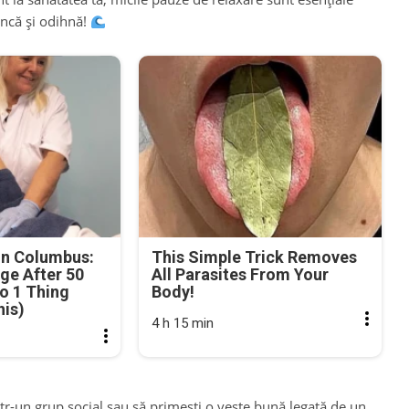
uncă și odihnă!
in Columbus:
This Simple Trick Removes
ge After 50
All Parasites From Your
o 1 Thing
Body!
his)
4 h 15 min
într-un grup social sau să primești o veste bună legată de un