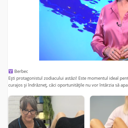
Berbec
Ești protagonistul zodiacului astăzi! Este momentul ideal pent
curajos și îndrăzneț, căci oportunitățile nu vor întârzia să ap