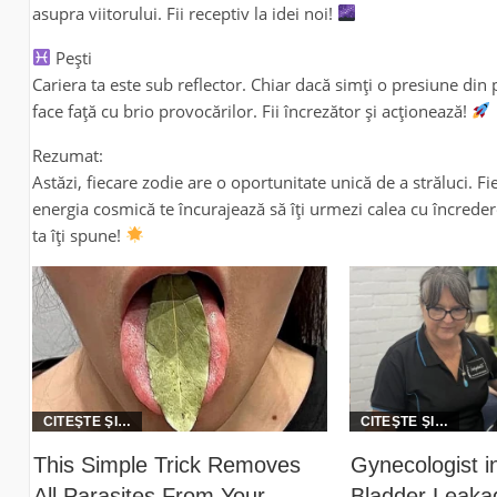
asupra viitorului. Fii receptiv la idei noi!
Pești
Cariera ta este sub reflector. Chiar dacă simți o presiune din
face față cu brio provocărilor. Fii încrezător și acționează!
Rezumat:
Astăzi, fiecare zodie are o oportunitate unică de a străluci. Fi
energia cosmică te încurajează să îți urmezi calea cu încredere
ta îți spune!
This Simple Trick Removes
Gynecologist 
All Parasites From Your
Bladder Leakag