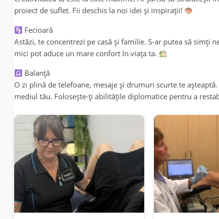
proiect de suflet. Fii deschis la noi idei și inspirații!
Fecioară
Astăzi, te concentrezi pe casă și familie. S-ar putea să simți n
mici pot aduce un mare confort în viața ta.
Balanță
O zi plină de telefoane, mesaje și drumuri scurte te așteaptă.
mediul tău. Folosește-ți abilitățile diplomatice pentru a resta