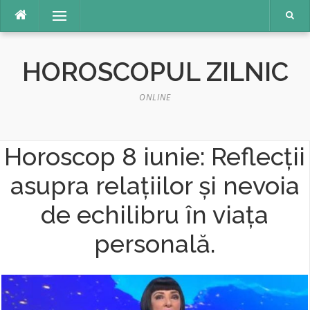
Sari
Meniu
la
conținut
HOROSCOPUL ZILNIC
ONLINE
Horoscop 8 iunie: Reflecții
asupra relațiilor și nevoia
de echilibru în viața
personală.