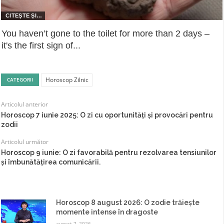
You haven’t gone to the toilet for more than 2 days –
it's the first sign of...
Horoscop Zilnic
CATEGORII
Articolul anterior
Horoscop 7 iunie 2025: O zi cu oportunităţi şi provocări pentru
zodii
Articolul următor
Horoscop 9 iunie: O zi favorabilă pentru rezolvarea tensiunilor
și îmbunătățirea comunicării.
Horoscop 8 august 2026: O zodie trăiește
momente intense în dragoste
august 7, 2026