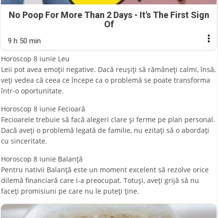
No Poop For More Than 2 Days - It's The First Sign
Of
9 h 50 min
Horoscop 8 iunie Leu
Leii pot avea emoţii negative. Dacă reușiţi să rămâneți calmi, însă,
veți vedea că ceea ce începe ca o problemă se poate transforma
într-o oportunitate.
Horoscop 8 iunie Fecioară
Fecioarele trebuie să facă alegeri clare și ferme pe plan personal.
Dacă aveți o problemă legată de familie, nu ezitați să o abordați
cu sinceritate.
Horoscop 8 iunie Balanţă
Pentru nativii Balanţă este un moment excelent să rezolve orice
dilemă financiară care i-a preocupat. Totuși, aveți grijă să nu
faceți promisiuni pe care nu le puteți ține.