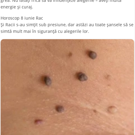
grea. Nu lăsați frica să vă influențeze alegerile – aveți multă
energie și curaj.
Horoscop 8 iunie Rac
Şi Racii s-au simţit sub presiune, dar astăzi au toate șansele să se
simtă mult mai în siguranță cu alegerile lor.