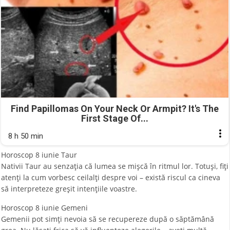
Find Papillomas On Your Neck Or Armpit? It's The
First Stage Of...
8 h 50 min
Horoscop 8 iunie Taur
Nativii Taur au senzația că lumea se mișcă în ritmul lor. Totuși, fiți
atenți la cum vorbesc ceilalți despre voi – există riscul ca cineva
să interpreteze greșit intențiile voastre.
Horoscop 8 iunie Gemeni
Gemenii pot simţi nevoia să se recupereze după o săptămână