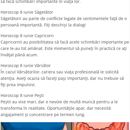
să facă schimbări importante în viața lor.
Horoscop 8 iunie Săgetător
Săgetătorii au parte de conflicte legate de sentimentele față de o
persoană importantă. Fiți deschiși la dialog!
Horoscop 8 iunie Capricorn
Capricornii au posibilitatea să facă acele schimbări importante pe
care le-au tot amânat. Este momentul să puneți în practică ce ați
învățat până acum.
Horoscop 8 iunie Vărsător
În cazul Vărsătorilor, cariera sau viața profesională le solicită
atenția. Aveți ocazia să faceți pași importanți, dar nu trebuie să
fiți prea impulsivi.
Horoscop 8 iunie Peşti
Peștii au vise mari, dar e nevoie de multă muncă pentru a le
transforma în realitate. Oportunitățile apar, dar necesită
angajament și concentrare pe termen lung.