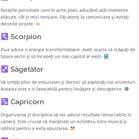
Relațiile personale sunt în prim-plan, aducând atât momente
plăcute, cât și mici tensiuni. Fiți atenți la comunicare și evitați
deciziile pripite.
Scorpion
Ziua aduce o energie transformatoare. Aveți ocazia să scăpați de
tipare vechi și să începeți un nou capitol al vieții.
Săgetător
Vă simțiți plini de entuziasm și dornici să explorați noi orizonturi.
Aceasta este o zi favorabilă pentru învățare și descoperire.
Capricorn
Organizarea și disciplina vă vor aduce rezultate remarcabile în
carieră. Este crucial să mențineți un echilibru între muncă și
odihnă pentru a evita epuizarea.