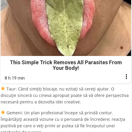
This Simple Trick Removes All Parasites From
Your Body!
8 h 19 min
Taur: Când simțiți blocaje, nu ezitați să cereți ajutor. O
discuție sinceră cu cineva apropiat poate să vă ofere perspectiva
necesară pentru a dezvolta idei creative.
Gemeni: Un plan profesional începe să prindă contur.
Împărtășiți această viziune cu o persoană de încredere; reacția
pozitivă pe care o veți primi ar putea să fie începutul unei