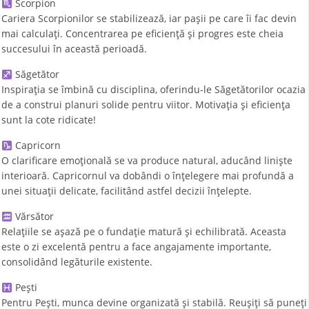
Scorpion
Cariera Scorpionilor se stabilizează, iar pașii pe care îi fac devin
mai calculați. Concentrarea pe eficiență și progres este cheia
succesului în această perioadă.
Săgetător
Inspirația se îmbină cu disciplina, oferindu-le Săgetătorilor ocazia
de a construi planuri solide pentru viitor. Motivația și eficiența
sunt la cote ridicate!
Capricorn
O clarificare emoțională se va produce natural, aducând liniște
interioară. Capricornul va dobândi o înțelegere mai profundă a
unei situații delicate, facilitând astfel decizii înțelepte.
Vărsător
Relațiile se așază pe o fundație matură și echilibrată. Aceasta
este o zi excelentă pentru a face angajamente importante,
consolidând legăturile existente.
Pești
Pentru Pești, munca devine organizată și stabilă. Reușiți să puneți