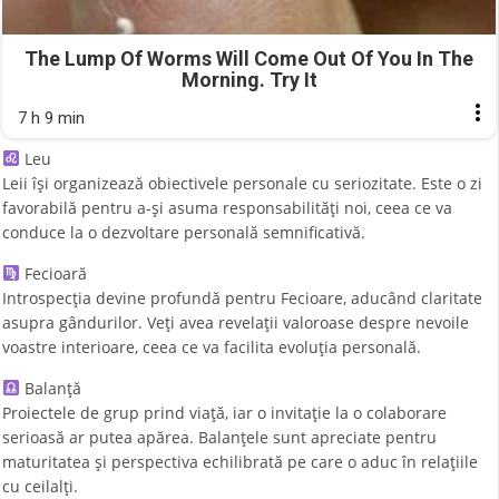
The Lump Of Worms Will Come Out Of You In The
Morning. Try It
7 h 9 min
Leu
Leii își organizează obiectivele personale cu seriozitate. Este o zi
favorabilă pentru a-și asuma responsabilități noi, ceea ce va
conduce la o dezvoltare personală semnificativă.
Fecioară
Introspecția devine profundă pentru Fecioare, aducând claritate
asupra gândurilor. Veți avea revelații valoroase despre nevoile
voastre interioare, ceea ce va facilita evoluția personală.
Balanță
Proiectele de grup prind viață, iar o invitație la o colaborare
serioasă ar putea apărea. Balanțele sunt apreciate pentru
maturitatea și perspectiva echilibrată pe care o aduc în relațiile
cu ceilalți.