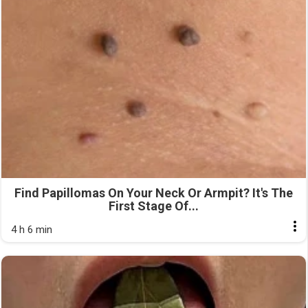
Find Papillomas On Your Neck Or Armpit? It's The
First Stage Of...
4 h 6 min