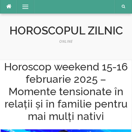
Sari
Meniu
la
conținut
HOROSCOPUL ZILNIC
ONLINE
Horoscop weekend 15-16
februarie 2025 –
Momente tensionate în
relații și în familie pentru
mai mulți nativi