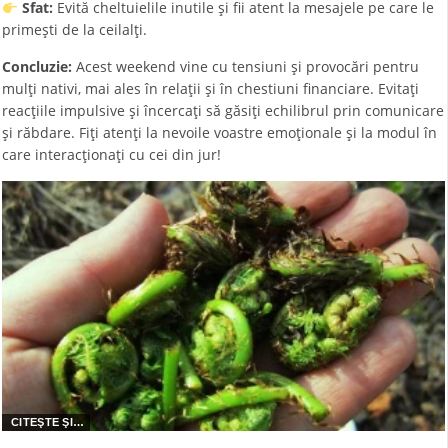
Sfat:
Evită cheltuielile inutile și fii atent la mesajele pe care le
primești de la ceilalți.
Concluzie:
Acest weekend vine cu tensiuni și provocări pentru
mulți nativi, mai ales în relații și în chestiuni financiare. Evitați
reacțiile impulsive și încercați să găsiți echilibrul prin comunicare
și răbdare. Fiți atenți la nevoile voastre emoționale și la modul în
care interacționați cu cei din jur!