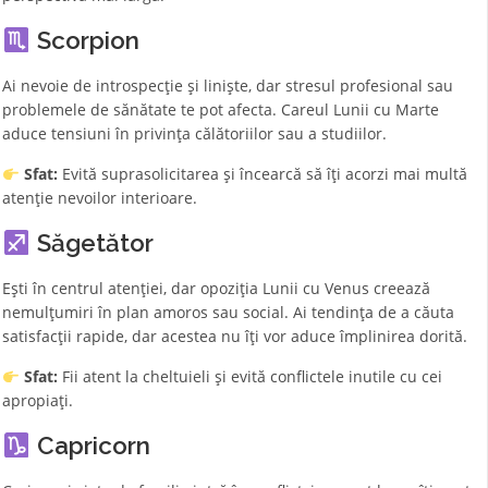
Scorpion
Ai nevoie de introspecție și liniște, dar stresul profesional sau
problemele de sănătate te pot afecta. Careul Lunii cu Marte
aduce tensiuni în privința călătoriilor sau a studiilor.
Sfat:
Evită suprasolicitarea și încearcă să îți acorzi mai multă
atenție nevoilor interioare.
Săgetător
Ești în centrul atenției, dar opoziția Lunii cu Venus creează
nemulțumiri în plan amoros sau social. Ai tendința de a căuta
satisfacții rapide, dar acestea nu îți vor aduce împlinirea dorită.
Sfat:
Fii atent la cheltuieli și evită conflictele inutile cu cei
apropiați.
Capricorn