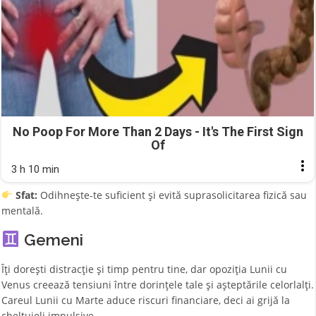
No Poop For More Than 2 Days - It's The First Sign
Of
3 h 10 min
Sfat:
Odihnește-te suficient și evită suprasolicitarea fizică sau
mentală.
Gemeni
Îți dorești distracție și timp pentru tine, dar opoziția Lunii cu
Venus creează tensiuni între dorințele tale și așteptările celorlalți.
Careul Lunii cu Marte aduce riscuri financiare, deci ai grijă la
cheltuieli impulsive.