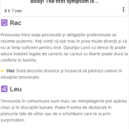
Body! The first symptom is ..
8 h 7 min
Rac
Presiunea între viața personală și obligațiile profesionale se
resimte puternic. Poți simți că ești tras în prea multe direcții și că
nu ai timp suficient pentru tine. Opoziția Lunii cu Venus îți poate
aduce îndoieli legate de carieră, iar careul cu Marte poate duce la
conflicte în familie.
Sfat:
Evită deciziile drastice și încearcă să păstrezi calmul în
situațiile tensionate.
Leu
Tensiunile în comunicare sunt mari, iar neînțelegerile pot apărea
chiar și în discuțiile banale. Poate fi vorba de obstacole în
planurile tale de viitor sau de o schimbare care te ia prin
surprindere.