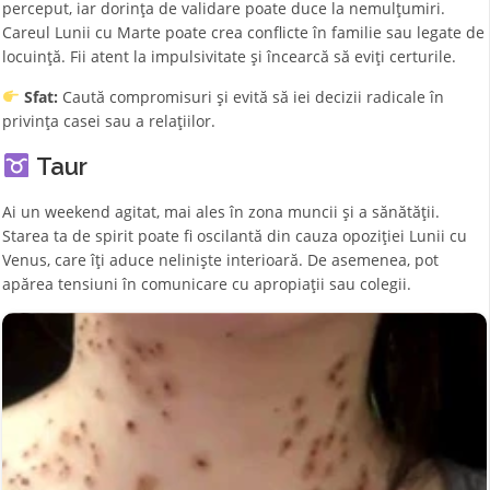
perceput, iar dorința de validare poate duce la nemulțumiri.
Careul Lunii cu Marte poate crea conflicte în familie sau legate de
locuință. Fii atent la impulsivitate și încearcă să eviți certurile.
Sfat:
Caută compromisuri și evită să iei decizii radicale în
privința casei sau a relațiilor.
Taur
Ai un weekend agitat, mai ales în zona muncii și a sănătății.
Starea ta de spirit poate fi oscilantă din cauza opoziției Lunii cu
Venus, care îți aduce neliniște interioară. De asemenea, pot
apărea tensiuni în comunicare cu apropiații sau colegii.