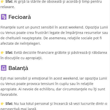
Sfat:
Ai grijă la stările de oboseală și acordă-ți timp pentru
relaxare.
Fecioară
Finanțele sunt un punct sensibil în acest weekend. Opoziția Lunii
cu Venus poate crea frustrări legate de împărțirea resurselor sau
de cheltuieli neașteptate. De asemenea, relațiile sociale pot fi
afectate de neînțelegeri.
Sfat:
Evită deciziile financiare grăbite și păstrează-ți răbdarea
în discuțiile cu apropiații.
Balanță
Ești mai sensibil și emoțional în acest weekend, iar opoziția Lunii
cu Venus poate provoca tensiuni în cuplu sau în relațiile
apropiate. Ai nevoie de echilibru, dar circumstanțele nu îți sunt
favorabile.
Sfat:
Nu lua totul personal și încearcă să vezi lucrurile dintr-o
perspectivă mai largă.