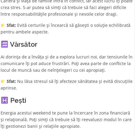
Cariera și viața de familie intră în conflict, iar acest lucru îți poate
crea stres. S-ar putea să simți că trebuie să faci alegeri dificile
între responsabilitățile profesionale și nevoile celor dragi.
Sfat:
Evită certurile și încearcă să găsești o soluție echilibrată
pentru ambele aspecte.
Vărsător
Ai dorința de a învăța și de a explora lucruri noi, dar tensiunile în
comunicare îți pot aduce frustrări. Poți avea parte de conflicte la
locul de muncă sau de neînțelegeri cu cei apropiați.
Sfat:
Nu lăsa stresul să îți afecteze sănătatea și evită discuțiile
aprinse.
Pești
Energia acestui weekend te pune la încercare în zona financiară
și relațională. Poți simți că trebuie să îți reevaluezi modul în care
îți gestionezi banii și relațiile apropiate.