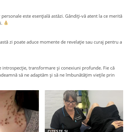
r personale este esențială astăzi. Gândiți-vă atent la ce merită
i.
ceastă zi poate aduce momente de revelație sau curaj pentru a
 introspecție, transformare și conexiuni profunde. Fie că
 îndeamnă să ne adaptăm și să ne îmbunătățim viețile prin