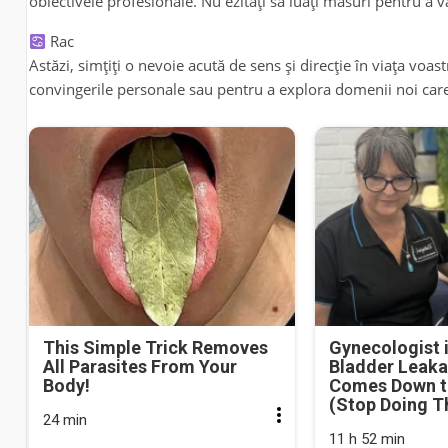
obiectivele profesionale. Nu ezitați să luați măsuri pentru a v
Rac
Astăzi, simțiți o nevoie acută de sens și direcție în viața voa
convingerile personale sau pentru a explora domenii noi care
This Simple Trick Removes
Gynecologist 
All Parasites From Your
Bladder Leaka
Body!
Comes Down t
(Stop Doing T
24 min
11 h 52 min