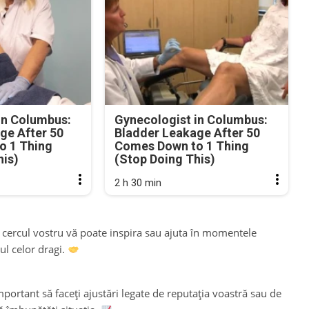
in Columbus:
Gynecologist in Columbus:
ge After 50
Bladder Leakage After 50
o 1 Thing
Comes Down to 1 Thing
his)
(Stop Doing This)
2 h 30 min
in cercul vostru vă poate inspira sau ajuta în momentele
ul celor dragi.
mportant să faceți ajustări legate de reputația voastră sau de