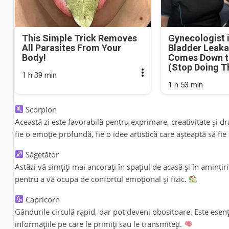
This Simple Trick Removes
Gynecologist 
All Parasites From Your
Bladder Leaka
Body!
Comes Down t
(Stop Doing T
1 h 39 min
1 h 53 min
Scorpion
Această zi este favorabilă pentru exprimare, creativitate și dr
fie o emoție profundă, fie o idee artistică care așteaptă să fie
Săgetător
Astăzi vă simțiți mai ancorați în spațiul de acasă și în amintiri.
pentru a vă ocupa de confortul emoțional și fizic.
Capricorn
Gândurile circulă rapid, dar pot deveni obositoare. Este esenția
informațiile pe care le primiți sau le transmiteți.