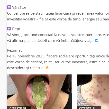
Vărsător
Concentrarea pe stabilitatea financiară și redefinirea valorilo
investiția voastră – fie că este vorba de timp, energie sau ban
Pești
Vă simțiți profund conectați la nevoile voastre interioare. A
vă afirma și a lua decizii care vă îmbunătățesc viața.
Rezumat
Pe 18 noiembrie 2025, fiecare zodie are oportunități unice de
este vorba de carieră, relații sau autocunoaștere, astrele ne
deschidere și reflecție.