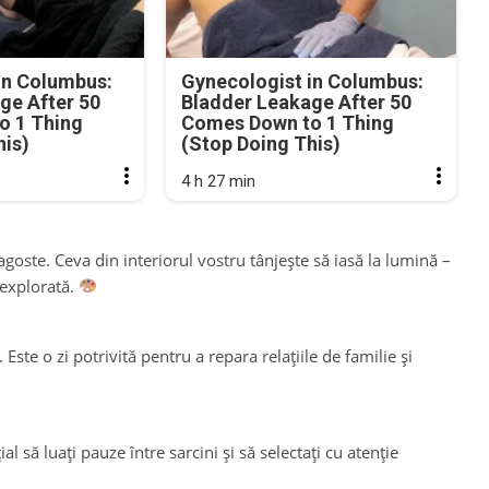
in Columbus:
Gynecologist in Columbus:
ge After 50
Bladder Leakage After 50
o 1 Thing
Comes Down to 1 Thing
his)
(Stop Doing This)
4 h 27 min
agoste. Ceva din interiorul vostru tânjește să iasă la lumină –
 explorată.
 Este o zi potrivită pentru a repara relațiile de familie și
l să luați pauze între sarcini și să selectați cu atenție