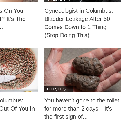
as On Your
Gynecologist in Columbus:
? It's The
Bladder Leakage After 50
..
Comes Down to 1 Thing
(Stop Doing This)
olumbus:
You haven’t gone to the toilet
ut Of You In
for more than 2 days – it's
the first sign of...