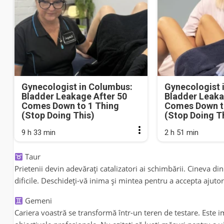
Gynecologist in Columbus:
Gynecologist 
Bladder Leakage After 50
Bladder Leaka
Comes Down to 1 Thing
Comes Down t
(Stop Doing This)
(Stop Doing T
9 h 33 min
2 h 51 min
Taur
Prietenii devin adevărați catalizatori ai schimbării. Cineva d
dificile. Deschideți-vă inima și mintea pentru a accepta ajutor
Gemeni
Cariera voastră se transformă într-un teren de testare. Este i