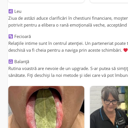
Leu
Ziua de astăzi aduce clarificări în chestiuni financiare, mo
potrivit pentru a elibera o rană emoțională veche, acceptând 
Fecioară
Relațiile intime sunt în centrul atenției. Un parteneriat poat
deschisă va fi cheia pentru a naviga prin aceste schimbări.
Balanță
Rutina voastră are nevoie de un upgrade. S-ar putea să simțiți
sănătate. Fiți deschiși la noi metode și idei care vă pot îmbun