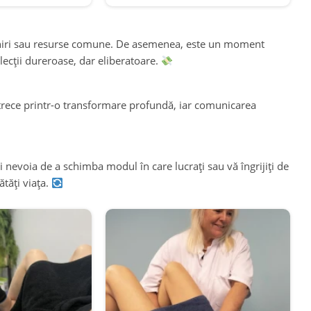
șteniri sau resurse comune. De asemenea, este un moment
lecții dureroase, dar eliberatoare.
e trece printr-o transformare profundă, iar comunicarea
 nevoia de a schimba modul în care lucrați sau vă îngrijiți de
ătăți viața.