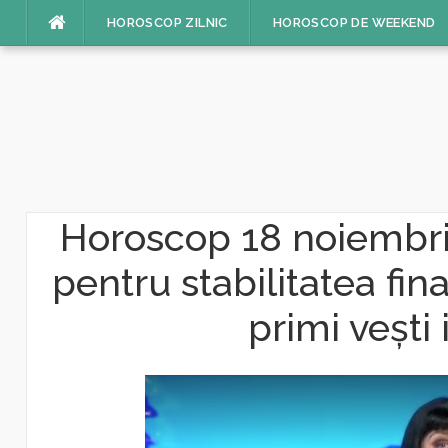
Sari
HOROSCOP ZILNIC
HOROSCOP DE WEEKEND
la
conținut
Horoscop 18 noiembrie
pentru stabilitatea fin
primi veşti