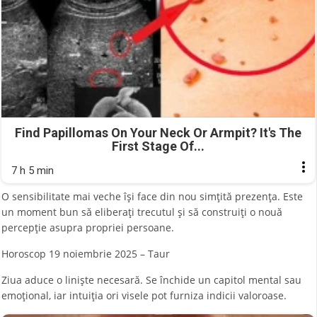
Find Papillomas On Your Neck Or Armpit? It's The
First Stage Of...
7 h 5 min
O sensibilitate mai veche își face din nou simțită prezența. Este
un moment bun să eliberați trecutul și să construiți o nouă
percepție asupra propriei persoane.
Horoscop 19 noiembrie 2025 – Taur
Ziua aduce o liniște necesară. Se închide un capitol mental sau
emoțional, iar intuiția ori visele pot furniza indicii valoroase.