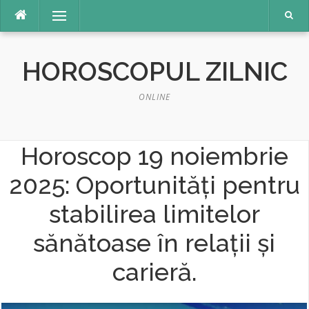
Sari
Meniu
la
conținut
HOROSCOPUL ZILNIC
ONLINE
Horoscop 19 noiembrie
2025: Oportunități pentru
stabilirea limitelor
sănătoase în relații și
carieră.