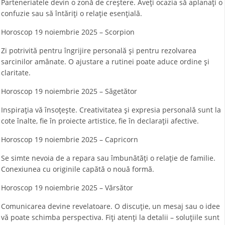
Parteneriatele devin o zonă de creștere. Aveți ocazia să aplanați o
confuzie sau să întăriți o relație esențială.
Horoscop 19 noiembrie 2025 – Scorpion
Zi potrivită pentru îngrijire personală și pentru rezolvarea
sarcinilor amânate. O ajustare a rutinei poate aduce ordine și
claritate.
Horoscop 19 noiembrie 2025 – Săgetător
Inspirația vă însoțește. Creativitatea și expresia personală sunt la
cote înalte, fie în proiecte artistice, fie în declarații afective.
Horoscop 19 noiembrie 2025 – Capricorn
Se simte nevoia de a repara sau îmbunătăți o relație de familie.
Conexiunea cu originile capătă o nouă formă.
Horoscop 19 noiembrie 2025 – Vărsător
Comunicarea devine revelatoare. O discuție, un mesaj sau o idee
vă poate schimba perspectiva. Fiți atenți la detalii – soluțiile sunt